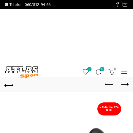
Telefon:
060/512-94-66
0
0
0
NEMA NA STA
NJU