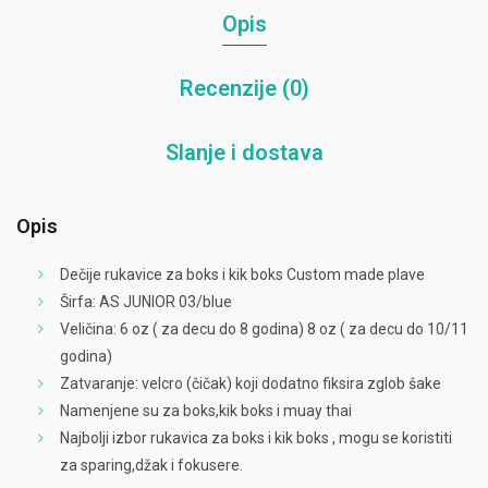
Opis
Recenzije (0)
Slanje i dostava
Opis
Dečije rukavice za boks i kik boks Custom made plave
Širfa: AS JUNIOR 03/blue
Veličina: 6 oz ( za decu do 8 godina) 8 oz ( za decu do 10/11
godina)
Zatvaranje: velcro (čičak) koji dodatno fiksira zglob šake
Namenjene su za boks,kik boks i muay thai
Najbolji izbor rukavica za boks i kik boks , mogu se koristiti
za sparing,džak i fokusere.