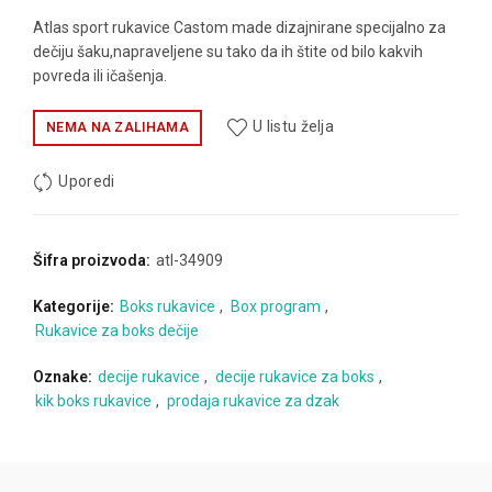
Atlas sport rukavice Castom made dizajnirane specijalno za
dečiju šaku,napraveljene su tako da ih štite od bilo kakvih
povreda ili ičašenja.
U listu želja
NEMA NA ZALIHAMA
Uporedi
Šifra proizvoda:
atl-34909
Kategorije:
Boks rukavice
,
Box program
,
Rukavice za boks dečije
Oznake:
decije rukavice
,
decije rukavice za boks
,
kik boks rukavice
,
prodaja rukavice za dzak