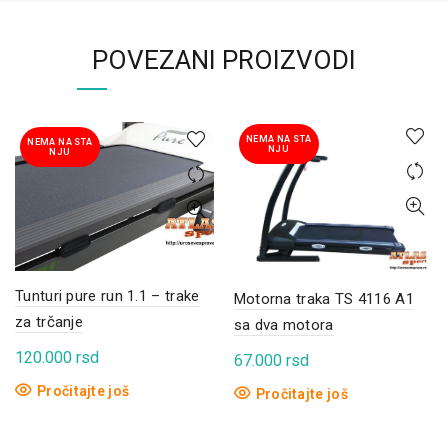
POVEZANI PROIZVODI
NEMA NA STA
NEMA NA STA
NJU
NJU
Tunturi pure run 1.1 – trake
Motorna traka TS 4116 A1
za trčanje
sa dva motora
120.000
rsd
67.000
rsd
Pročitajte još
Pročitajte još