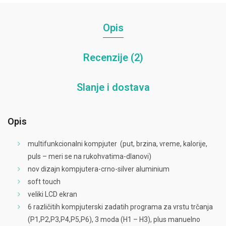
Opis
Recenzije (2)
Slanje i dostava
Opis
multifunkcionalni kompjuter (put, brzina, vreme, kalorije,
puls – meri se na rukohvatima-dlanovi)
nov dizajn kompjutera-crno-silver aluminium
soft touch
veliki LCD ekran
6 različitih kompjuterski zadatih programa za vrstu trčanja
(P1,P2,P3,P4,P5,P6), 3 moda (H1 – H3), plus manuelno