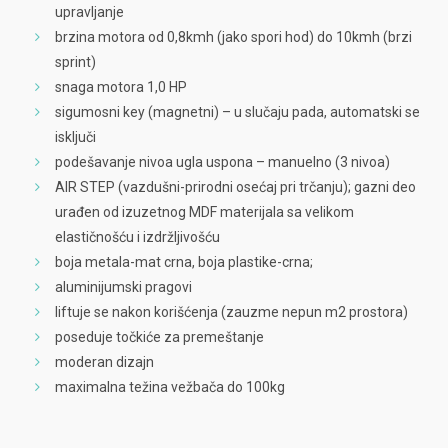
upravljanje
brzina motora od 0,8kmh (jako spori hod) do 10kmh (brzi
sprint)
snaga motora 1,0 HP
sigumosni key (magnetni) – u slučaju pada, automatski se
isključi
podešavanje nivoa ugla uspona – manuelno (3 nivoa)
AIR STEP (vazdušni-prirodni osećaj pri trčanju); gazni deo
urađen od izuzetnog MDF materijala sa velikom
elastičnošću i izdržljivošću
boja metala-mat crna, boja plastike-crna;
aluminijumski pragovi
liftuje se nakon korišćenja (zauzme nepun m2 prostora)
poseduje točkiće za premeštanje
moderan dizajn
maximalna težina vežbača do 100kg