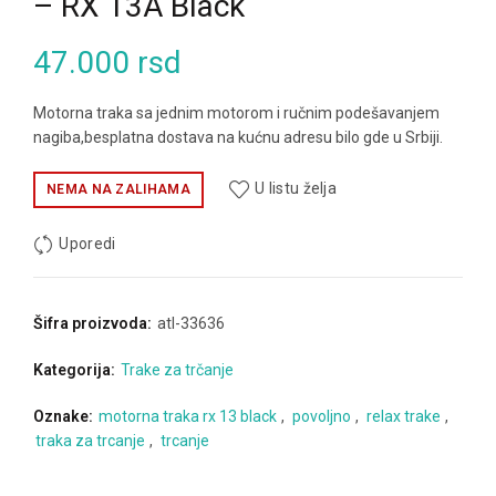
– RX 13A Black
47.000
rsd
Motorna traka sa jednim motorom i ručnim podešavanjem
nagiba,besplatna dostava na kućnu adresu bilo gde u Srbiji.
U listu želja
NEMA NA ZALIHAMA
Uporedi
Šifra proizvoda:
atl-33636
Kategorija:
Trake za trčanje
Oznake:
motorna traka rx 13 black
,
povoljno
,
relax trake
,
traka za trcanje
,
trcanje