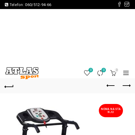
Telefon:
060/512-94-66
0
0
0
NEMA NA STA
NJU