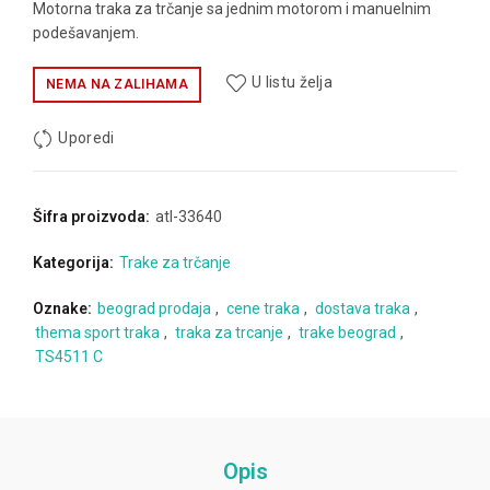
Motorna traka za trčanje sa jednim motorom i manuelnim
podešavanjem.
U listu želja
NEMA NA ZALIHAMA
Uporedi
Šifra proizvoda:
atl-33640
Kategorija:
Trake za trčanje
Oznake:
beograd prodaja
,
cene traka
,
dostava traka
,
thema sport traka
,
traka za trcanje
,
trake beograd
,
TS4511 C
Opis