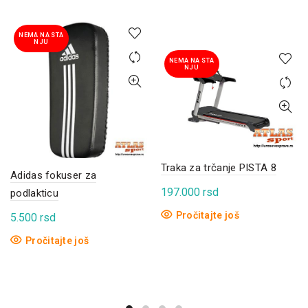
NEMA NA STA
NJU
NEMA NA STA
NJU
Traka za trčanje PISTA 8
Adidas fokuser za
197.000
rsd
podlakticu
Pročitajte još
5.500
rsd
Pročitajte još