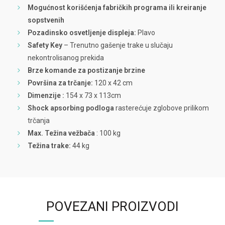
Mogućnost korišćenja fabričkih programa ili kreiranje
sopstvenih
Pozadinsko osvetljenje displeja:
Plavo
Safety Key
– Trenutno gašenje trake u slučaju
nekontrolisanog prekida
Brze komande za postizanje brzine
Površina za trčanje:
120 x 42 cm
Dimenzije :
154 x 73 x 113cm
Shock apsorbing podloga
rasterećuje zglobove prilikom
trčanja
Max. Težina vežbača
: 100 kg
Težina trake:
44 kg
POVEZANI PROIZVODI