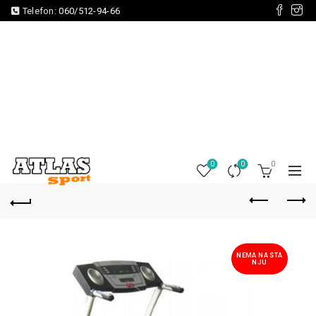
Telefon:
060/512-94-66
0
0
0
NEMA NA STA
NJU