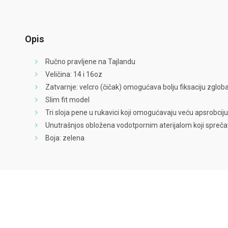
Opis
Ručno pravljene na Tajlandu
Veličina: 14 i 16oz
Zatvarnje: velcro (čičak) omogućava bolju fiksaciju zglob
Slim fit model
Tri sloja pene u rukavici koji omogućavaju veću apsrobciju i
Unutrašnjos obložena vodotpornim aterijalom koji spreča
Boja: zelena