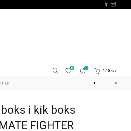
0
0
0
/
0
rsd
IGHTER
boks i kik boks
IMATE FIGHTER