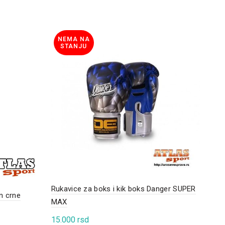
NEMA NA
STANJU
Rukavice za boks i kik boks Danger SUPER
n crne
Ruk
MAX
8.0
15.000
rsd