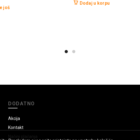
Dodaj u korpu
e još
DODATNO
Akcija
Kontakt
Načini plaćanja