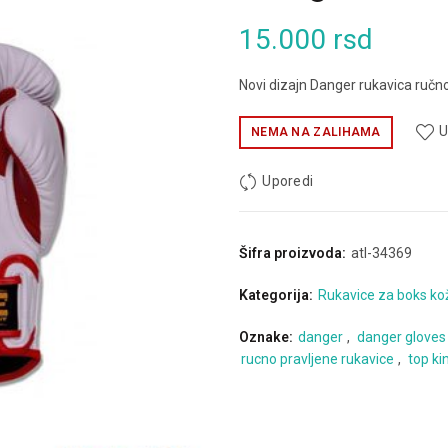
15.000
rsd
Novi dizajn Danger rukavica ručno
U
NEMA NA ZALIHAMA
Uporedi
Šifra proizvoda:
atl-34369
Kategorija:
Rukavice za boks ko
Oznake:
danger
,
danger gloves
rucno pravljene rukavice
,
top ki