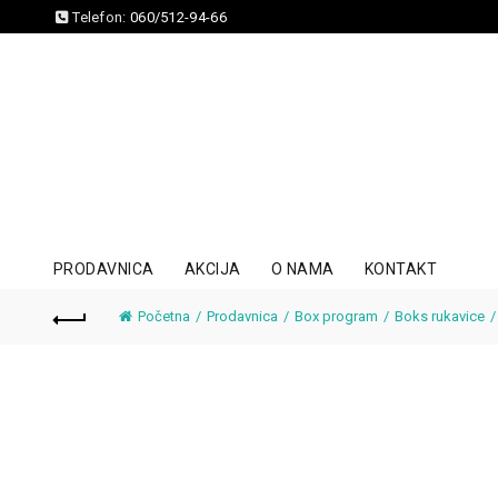
Telefon:
060/512-94-66
PRODAVNICA
AKCIJA
O NAMA
KONTAKT
Početna
Prodavnica
Box program
Boks rukavice