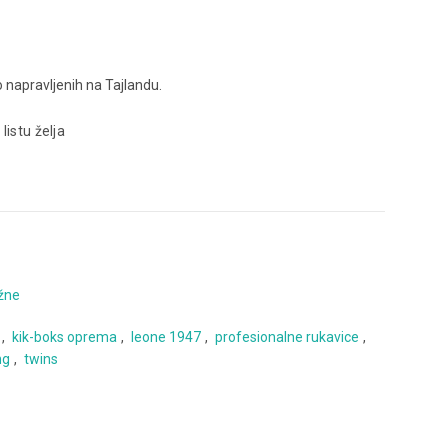
 napravljenih na Tajlandu.
 listu želja
žne
,
kik-boks oprema
,
leone 1947
,
profesionalne rukavice
,
ng
,
twins