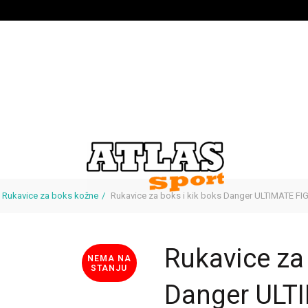
Rukavice za boks kožne
Rukavice za boks i kik boks Danger ULTIMATE F
Rukavice za 
NEMA NA
STANJU
Danger ULT