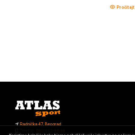
Pročitajt
Radnička 47, Beograd
Telefon:
060/512-94-66