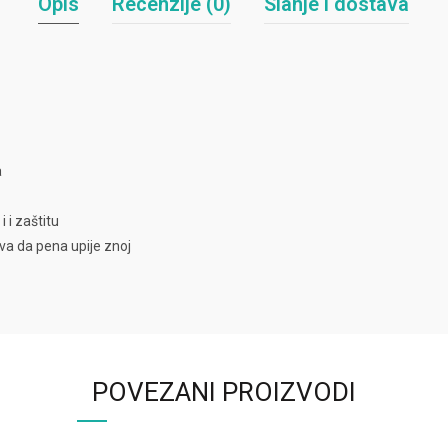
Opis
Recenzije (0)
Slanje i dostava
a
 i zaštitu
va da pena upije znoj
POVEZANI PROIZVODI