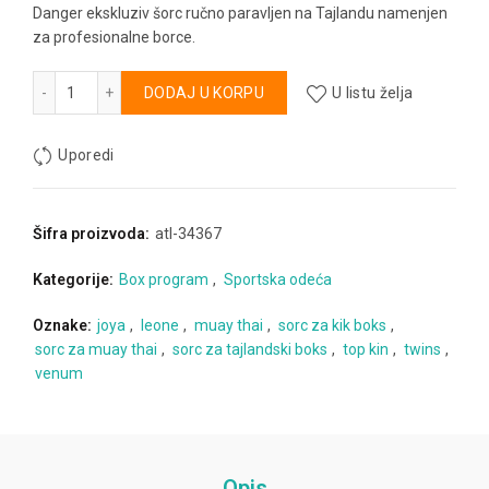
Danger ekskluziv šorc ručno paravljen na Tajlandu namenjen
za profesionalne borce.
Danger ekskulziv kik boks šorc količina
Alternative:
DODAJ U KORPU
U listu želja
Uporedi
Šifra proizvoda:
atl-34367
Kategorije:
Box program
,
Sportska odeća
Oznake:
joya
,
leone
,
muay thai
,
sorc za kik boks
,
sorc za muay thai
,
sorc za tajlandski boks
,
top kin
,
twins
,
venum
Opis