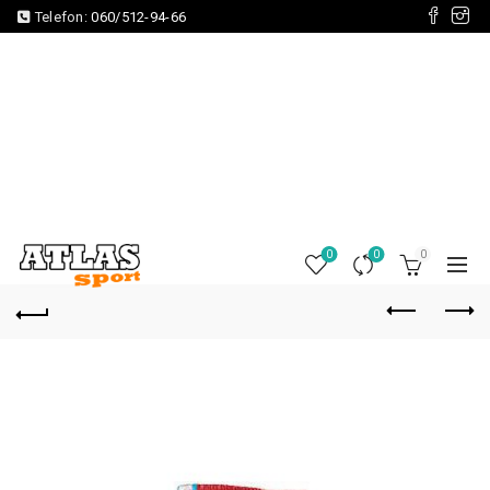
Telefon:
060/512-94-66
0
0
0