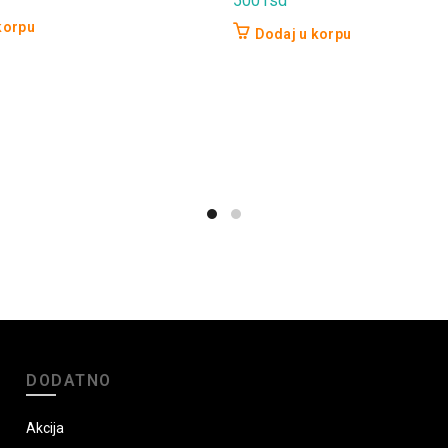
500
rsd
korpu
Dodaj u korpu
DODATNO
Akcija