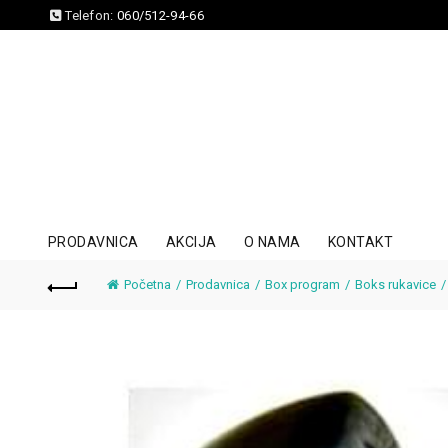
Telefon:
060/512-94-66
PRODAVNICA
AKCIJA
O NAMA
KONTAKT
Početna
Prodavnica
Box program
Boks rukavice