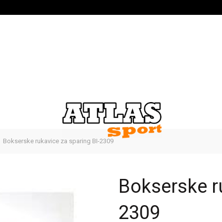
Bokserske rukavice za sparing BI-2309
Bokserske ru
2309