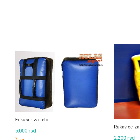
Fokuser za telo
Rukavice za
5.000
rsd
2.200
rsd