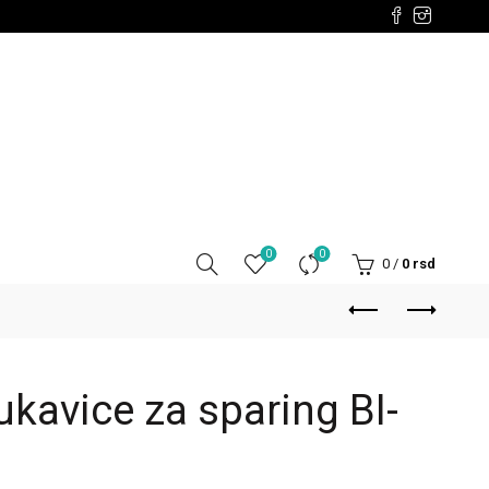
0
0
0
/
0
rsd
kavice za sparing BI-