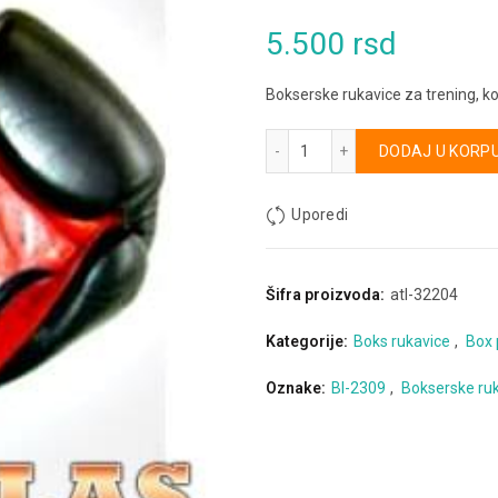
5.500
rsd
Bokserske rukavice za trening, ko
Bokserske rukavice za spar
Alternative:
DODAJ U KORP
Uporedi
Šifra proizvoda:
atl-32204
Kategorije:
Boks rukavice
,
Box
Oznake:
BI-2309
,
Bokserske ruk