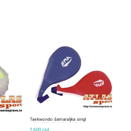
Taekwondo šamaraljka singl
2.600
rsd