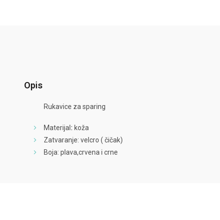
Opis
Rukavice za sparing
Materijal
:
koža
Zatvaranje: velcro ( čičak)
Boja: plava,crvena i crne