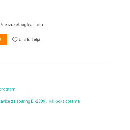
žne izuzetnog kvaliteta.
ing BI-2309 količina
U
U listu želja
 program
avice za sparing BI-2309
,
kik-boks oprema