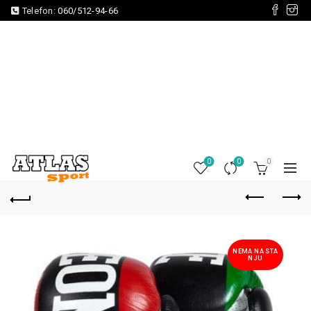
Telefon:
060/512-94-66
0
0
0
NEMA NA STA
NJU