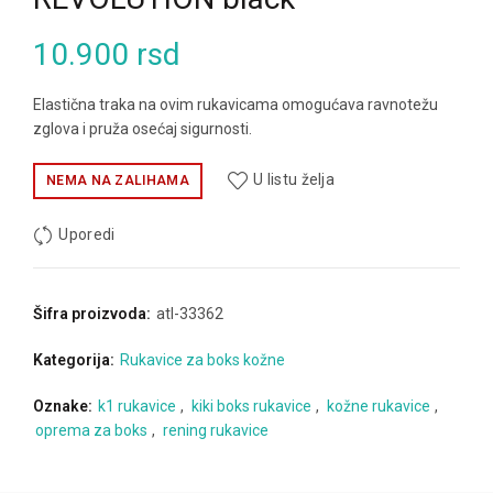
10.900
rsd
Elastična traka na ovim rukavicama omogućava ravnotežu
zglova i pruža osećaj sigurnosti.
U listu želja
NEMA NA ZALIHAMA
Uporedi
Šifra proizvoda:
atl-33362
Kategorija:
Rukavice za boks kožne
Oznake:
k1 rukavice
,
kiki boks rukavice
,
kožne rukavice
,
oprema za boks
,
rening rukavice