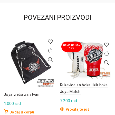
POVEZANI PROIZVODI
NEMA NA STA
NJU
Rukavice za boks i kik boks
Joya Match
Joya vreća za stvari
7.200
rsd
1.000
rsd
Pročitajte još
Dodaj u korpu