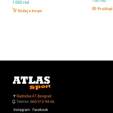
750
rsd
1.000
rsd
Pročitajt
Dodaj u korpu
Radnička 47, Beograd
Telefon:
060/512-94-66
Instagram
Facebook