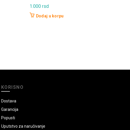
60
1.000
rsd
P
Dodaj u korpu
KORISNO
Dostava
Garancija
Popusti
Uputstvo za naručivanje