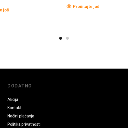
Pročitajte još
e još
DODATNO
Akcija
Kontakt
Načini plaćanja
Politika privatnosti