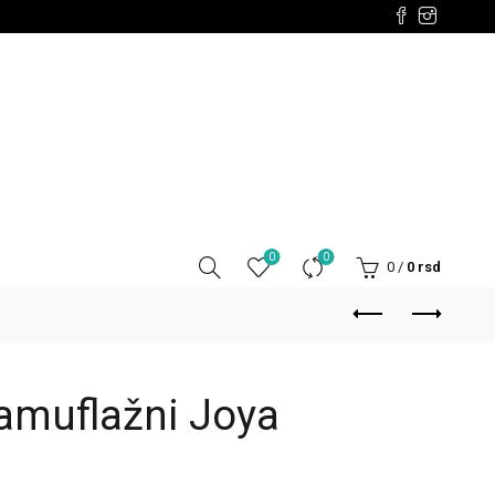
0
0
0
/
0
rsd
amuflažni Joya