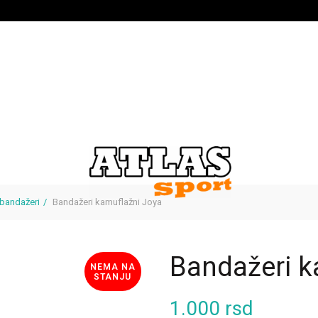
bandažeri
Bandažeri kamuflažni Joya
Bandažeri k
NEMA NA
STANJU
1.000
rsd