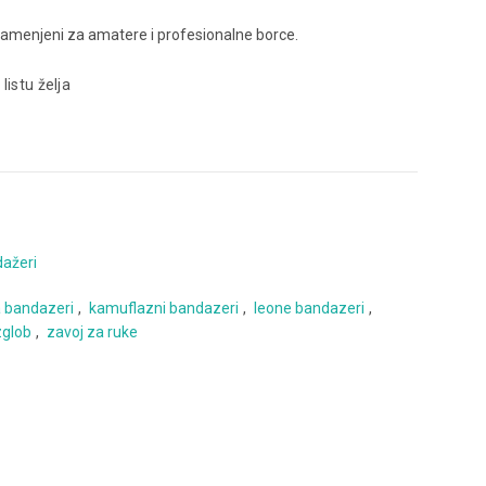
namenjeni za amatere i profesionalne borce.
 listu želja
ažeri
a bandazeri
,
kamuflazni bandazeri
,
leone bandazeri
,
zglob
,
zavoj za ruke