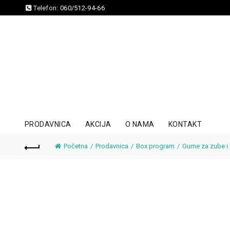
Telefon:
060/512-94-66
PRODAVNICA
AKCIJA
O NAMA
KONTAKT
Početna
Prodavnica
Box program
Gume za zube i 