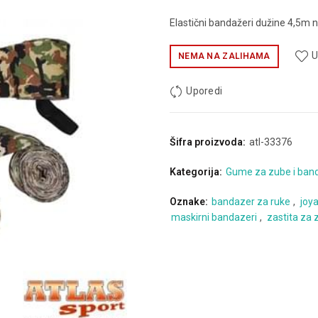
Elastični bandažeri dužine 4,5m 
U
NEMA NA ZALIHAMA
Uporedi
Šifra proizvoda:
atl-33376
Kategorija:
Gume za zube i band
Oznake:
bandazer za ruke
,
joy
maskirni bandazeri
,
zastita za 