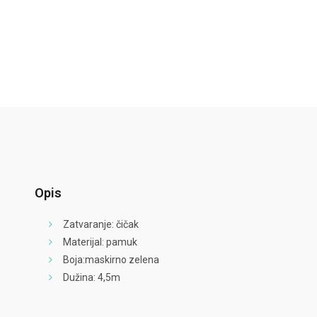
Opis
Zatvaranje: čičak
Materijal: pamuk
Boja:maskirno zelena
Dužina: 4,5m