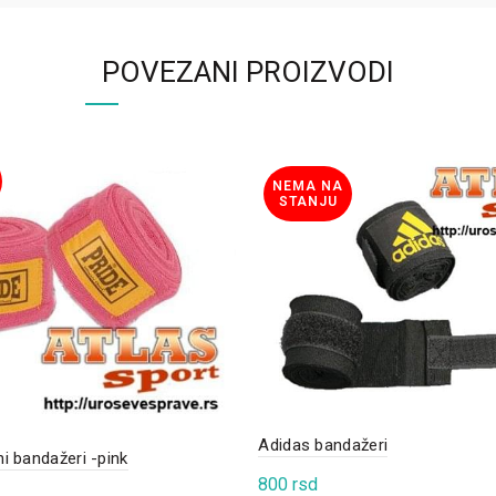
POVEZANI PROIZVODI
NEMA NA
STANJU
Adidas bandažeri
i bandažeri -pink
800
rsd