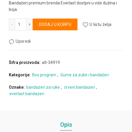
Bandažeri premium brenda Everlast dostpni u više dužina i
boja.
Bandažeri Everlast 3m crveni količina
Alternative:
DODAJ U KORPU
U listu želja
Uporedi
Šifra proizvoda:
atl-34919
Kategorije:
Box program
,
Gume za zube i bandažeri
Oznake:
bandazeri za ruke
,
crveni bandazeri
,
everlast bandazeri
Opis