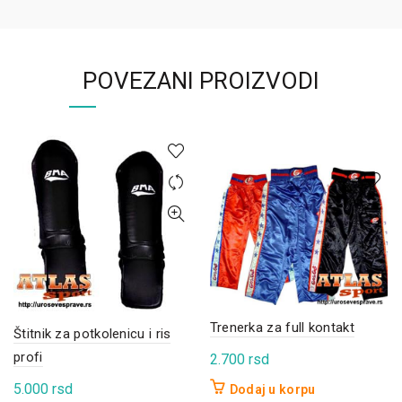
POVEZANI PROIZVODI
Trenerka za full kontakt
Štitnik za potkolenicu i ris
profi
2.700
rsd
5.000
rsd
Dodaj u korpu