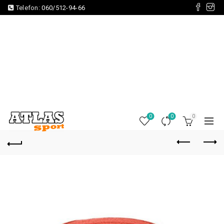
Telefon:
060/512-94-66
0
0
0