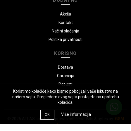
DODATNO
Akcija
Kontakt
Načini plaćanja
Politika privatnosti
KORISNO
Dostava
Garancija
Popusti
Koristimo kolačiće kako bismo poboljšali vaše iskustvo na
Uputstvo za naručivanje
našem sajtu. Pregledom ovog sajta pristajete na upotrebu
kolačića.
Više informacija
OK
© 2026
ATLAS sport
. Sva prava zaštićena. Bits & bytes by:
GSM
Solutions