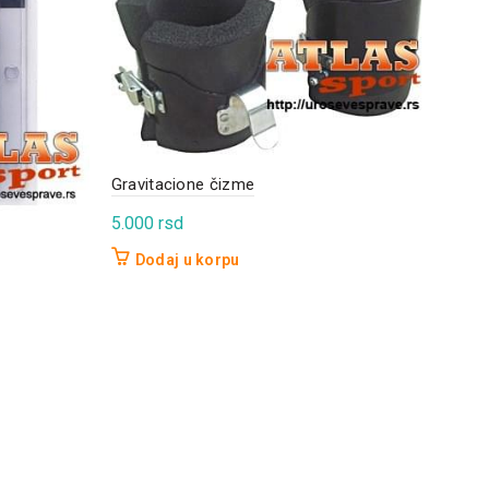
Tata
Gravitacione čizme
5.3
5.000
rsd
D
Dodaj u korpu