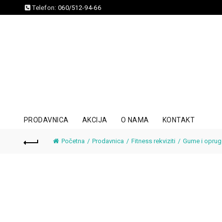
Telefon:
060/512-94-66
PRODAVNICA
AKCIJA
O NAMA
KONTAKT
Početna
Prodavnica
Fitness rekviziti
Gume i oprug