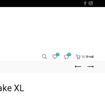
0
0
0
/
0
rsd
rake XL