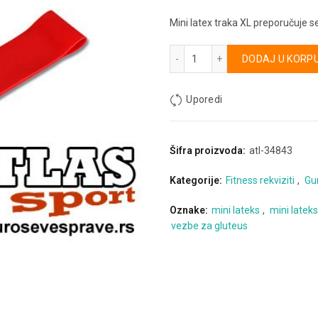
Mini latex traka XL preporučuje se 
Mini latex trake XL količina
Alternative:
DODAJ U KORP
Uporedi
Šifra proizvoda:
atl-34843
Kategorije:
Fitness rekviziti
,
Gu
Oznake:
mini lateks
,
mini latek
vezbe za gluteus