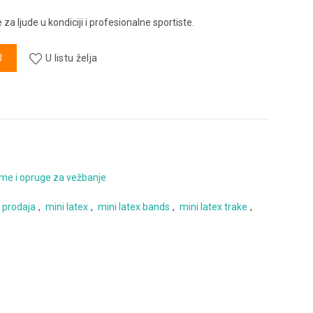
za ljude u kondiciji i profesionalne sportiste.
U
U listu želja
me i opruge za vežbanje
s prodaja
,
mini latex
,
mini latex bands
,
mini latex trake
,