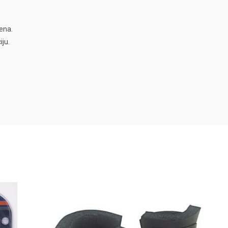
ena.
iju.