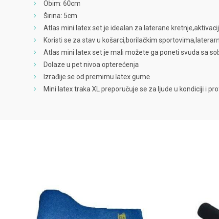
Obim: 60cm
Širina: 5cm
Atlas mini latex set je idealan za laterane kretnje,aktiva
Koristi se za stav u košarci,borilačkim sportovima,laterar
Atlas mini latex set je mali možete ga poneti svuda sa s
Dolaze u pet nivoa opterećenja
Izrađije se od premimu latex gume
Mini latex traka XL preporučuje se za ljude u kondiciji i pr