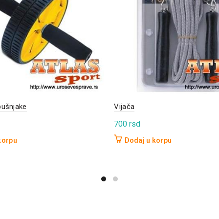
bušnjake
Vijača
700
rsd
korpu
Dodaj u korpu