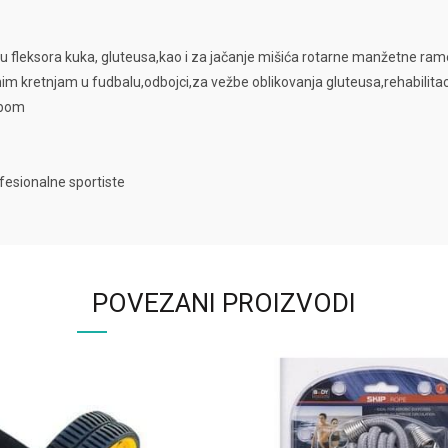
ciju fleksora kuka, gluteusa,kao i za jačanje mišića rotarne manžetne ram
nim kretnjam u fudbalu,odbojci,za vežbe oblikovanja gluteusa,rehabilitac
obom
ofesionalne sportiste
POVEZANI PROIZVODI