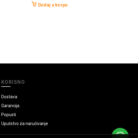
Dodaj u korpu
D
KORISNO
Dostava
Garancija
Popusti
Uputstvo za naručivanje