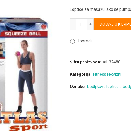
Loptice za masažu lako se pumpaju
Loptice za masažu količina
Alternative:
DODAJ U KORP
Uporedi
Šifra proizvoda:
atl-32480
Kategorija:
Fitness rekviziti
Oznake:
bodljikave loptice
,
body