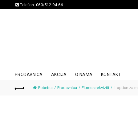
Telefon:
060/512-94-66
PRODAVNICA
AKCIJA
O NAMA
KONTAKT
Početna
Prodavnica
Fitness rekviziti
Loptice za m