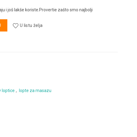
 i još lakše koriste.Provertie zašto smo najbolji
U
U listu želja
 loptice
,
lopte za masazu