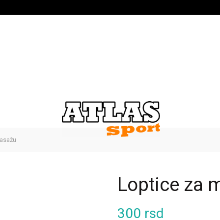
asažu
Loptice za 
300
rsd