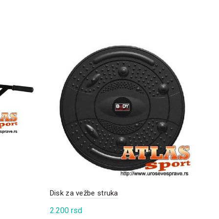
Disk za vežbe struka
Stom
2.200
rsd
1.4