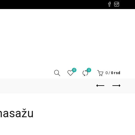
0
0
0
/
0
rsd
masažu