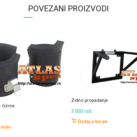
POVEZANI PROIZVODI
Zidno propadanje
e čizme
3.000
rsd
Dodaj u korpu
korpu