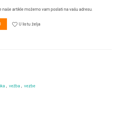
ve naše artikle možemo vam poslati na vašu adresu.
na
U
U listu želja
uka
,
vežba
,
vezbe