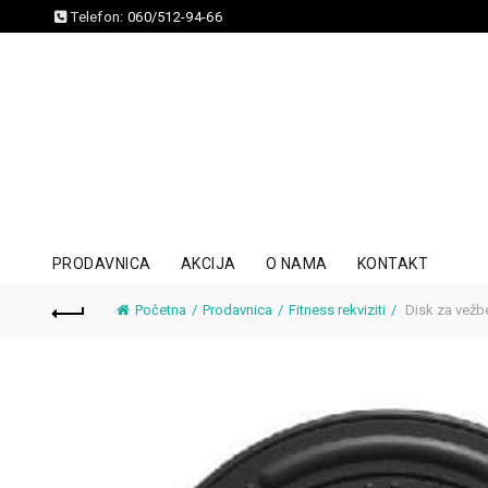
Telefon:
060/512-94-66
PRODAVNICA
AKCIJA
O NAMA
KONTAKT
Početna
Prodavnica
Fitness rekviziti
Disk za vežbe