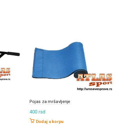
Pojas za mršavljenje
RX V
400
rsd
1.4
Dodaj u korpu
D