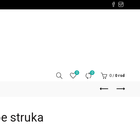
0
0
0
/
0
rsd
be struka