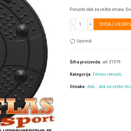
Poručite disk za vežbe struka. S
Disk za vežbe struka količi
Alternative:
DODAJ U KORP
Uporedi
Šifra proizvoda:
atl-31979
Kategorija:
Fitness rekviziti
Oznake:
disk
,
disk za vežbe str