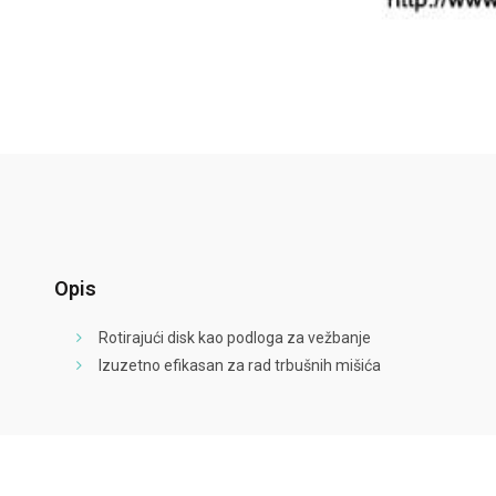
Opis
Rotirajući disk kao podloga za vežbanje
Izuzetno efikasan za rad trbušnih mišića