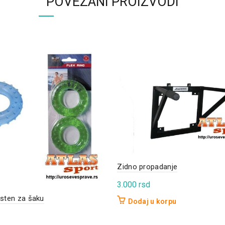
POVEZANI PROIZVODI
Zidno propadanje
3.000
rsd
prsten za šaku
Dodaj u korpu