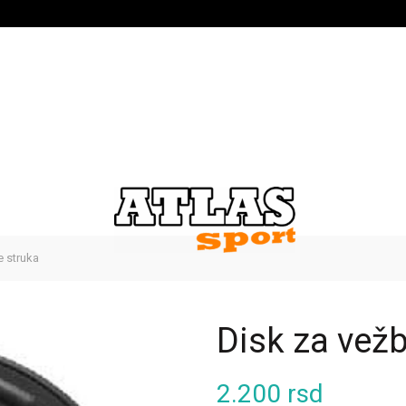
 struka
Disk za vež
2.200
rsd