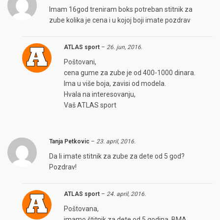
Imam 16god treniram boks potreban stitnik za
zube kolika je cena i u kojoj boji imate pozdrav
ATLAS sport
–
26. jun, 2016.
Poštovani,
cena gume za zube je od 400-1000 dinara.
Ima u više boja, zavisi od modela.
Hvala na interesovanju,
Vaš ATLAS sport
Tanja Petkovic
–
23. april, 2016.
Da li imate stitnik za zube za dete od 5 god?
Pozdrav!
ATLAS sport
–
24. april, 2016.
Poštovana,
imamo štitnik za dete od 5 godina, BMA