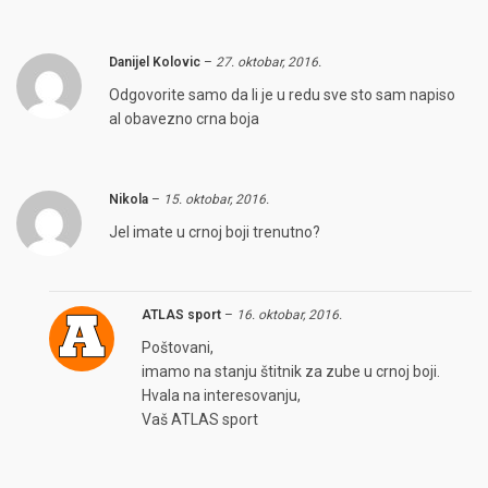
Danijel Kolovic
–
27. oktobar, 2016.
Odgovorite samo da li je u redu sve sto sam napiso
al obavezno crna boja
Nikola
–
15. oktobar, 2016.
Jel imate u crnoj boji trenutno?
ATLAS sport
–
16. oktobar, 2016.
Poštovani,
imamo na stanju štitnik za zube u crnoj boji.
Hvala na interesovanju,
Vaš ATLAS sport