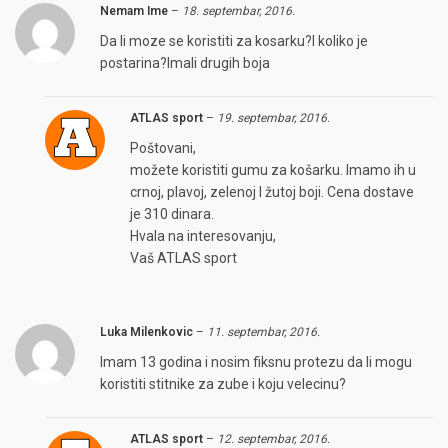
Nemam Ime
–
18. septembar, 2016.
Da li moze se koristiti za kosarku?I koliko je
postarina?Imali drugih boja
ATLAS sport
–
19. septembar, 2016.
Poštovani,
možete koristiti gumu za košarku. Imamo ih u
crnoj, plavoj, zelenoj I žutoj boji. Cena dostave
je 310 dinara.
Hvala na interesovanju,
Vaš ATLAS sport
Luka Milenkovic
–
11. septembar, 2016.
Imam 13 godina i nosim fiksnu protezu da li mogu
koristiti stitnike za zube i koju velecinu?
ATLAS sport
–
12. septembar, 2016.