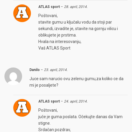
ATLAS sport
–
28. april, 2014.
Poštovani,
stavite gumu u ključalu vodu da stoji par
sekundi, izvadite je, stavite na gornju vilicu i
oblikujete je prstima.
Hvala na interesovanju,
Vaš ATLAS Sport
Danilo
–
23. april, 2014.
Juce sam narucio ovu zelenu gumu,za koliko ce da
mi je posaljete?
ATLAS sport
–
24. april, 2014.
Poštovani,
juče je guma poslata. Očekujte danas da Vam
stigne.
Srdačan pozdrav,