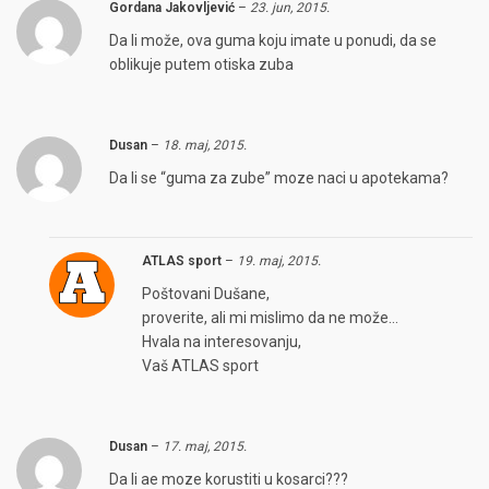
Gordana Jakovljević
–
23. jun, 2015.
Da li može, ova guma koju imate u ponudi, da se
oblikuje putem otiska zuba
Dusan
–
18. maj, 2015.
Da li se “guma za zube” moze naci u apotekama?
ATLAS sport
–
19. maj, 2015.
Poštovani Dušane,
proverite, ali mi mislimo da ne može…
Hvala na interesovanju,
Vaš ATLAS sport
Dusan
–
17. maj, 2015.
Da li ae moze korustiti u kosarci???