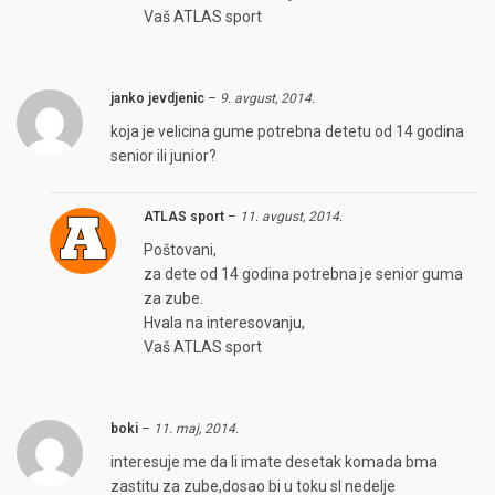
Vaš ATLAS sport
janko jevdjenic
–
9. avgust, 2014.
koja je velicina gume potrebna detetu od 14 godina
senior ili junior?
ATLAS sport
–
11. avgust, 2014.
Poštovani,
za dete od 14 godina potrebna je senior guma
za zube.
Hvala na interesovanju,
Vaš ATLAS sport
boki
–
11. maj, 2014.
interesuje me da li imate desetak komada bma
zastitu za zube,dosao bi u toku sl nedelje