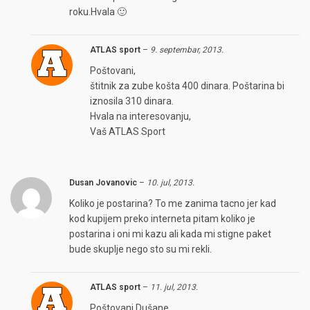
roku.Hvala 🙂
ATLAS sport
–
9. septembar, 2013.
Poštovani,
štitnik za zube košta 400 dinara. Poštarina bi
iznosila 310 dinara.
Hvala na interesovanju,
Vaš ATLAS Sport
Dusan Jovanovic
–
10. jul, 2013.
Koliko je postarina? To me zanima tacno jer kad
kod kupijem preko interneta pitam koliko je
postarina i oni mi kazu ali kada mi stigne paket
bude skuplje nego sto su mi rekli.
ATLAS sport
–
11. jul, 2013.
Poštovani Dušane,