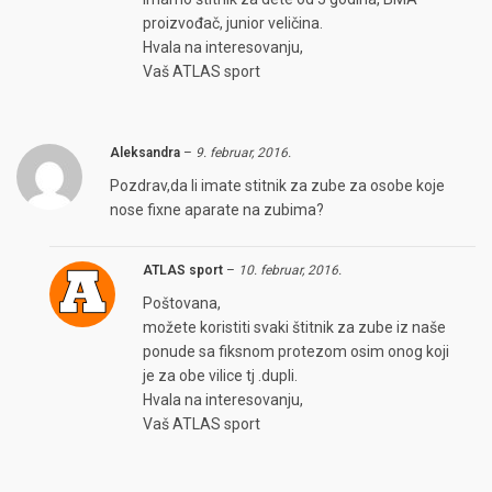
proizvođač, junior veličina.
Hvala na interesovanju,
Vaš ATLAS sport
Aleksandra
–
9. februar, 2016.
Pozdrav,da li imate stitnik za zube za osobe koje
nose fixne aparate na zubima?
ATLAS sport
–
10. februar, 2016.
Poštovana,
možete koristiti svaki štitnik za zube iz naše
ponude sa fiksnom protezom osim onog koji
je za obe vilice tj .dupli.
Hvala na interesovanju,
Vaš ATLAS sport