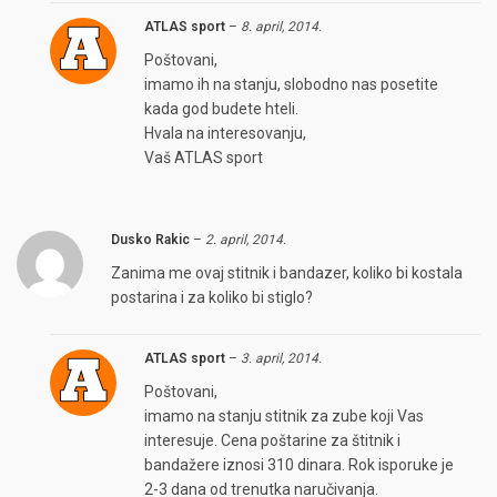
ATLAS sport
–
8. april, 2014.
Poštovani,
imamo ih na stanju, slobodno nas posetite
kada god budete hteli.
Hvala na interesovanju,
Vaš ATLAS sport
Dusko Rakic
–
2. april, 2014.
Zanima me ovaj stitnik i bandazer, koliko bi kostala
postarina i za koliko bi stiglo?
ATLAS sport
–
3. april, 2014.
Poštovani,
imamo na stanju stitnik za zube koji Vas
interesuje. Cena poštarine za štitnik i
bandažere iznosi 310 dinara. Rok isporuke je
2-3 dana od trenutka naručivanja.