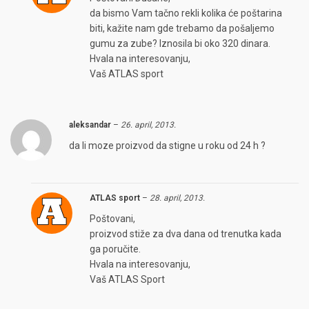
da bismo Vam tačno rekli kolika će poštarina
biti, kažite nam gde trebamo da pošaljemo
gumu za zube? Iznosila bi oko 320 dinara.
Hvala na interesovanju,
Vaš ATLAS sport
aleksandar
–
26. april, 2013.
da li moze proizvod da stigne u roku od 24 h ?
ATLAS sport
–
28. april, 2013.
Poštovani,
proizvod stiže za dva dana od trenutka kada
ga poručite.
Hvala na interesovanju,
Vaš ATLAS Sport