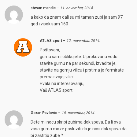
stevan mandic
–
11. novembar, 2014.
a kako da znam dali su mi taman zubi ja sam 97
god i visok sam 160
ATLAS sport
–
12. novembar, 2014.
Poštovani,
gumu sami oblikujete. U prokuvanu vodu
stavite gumu na par sekundi, izvadite je,
stavite na gornju vilicu i prstima je formirate
prema svojoj vilici.
Hvala na interesovanju,
Vaš ATLAS sport
Goran Pavlovic
–
10. novembar, 2014.
Dete mi nocu skripi zubima dok spava. Da li ova
vasa guma moze posluziti da je nosi dok spava da
bi zastitio zube ?