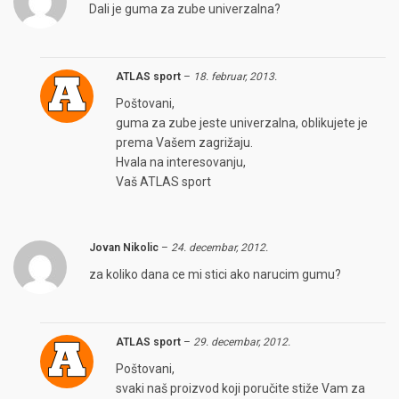
Dali je guma za zube univerzalna?
ATLAS sport
–
18. februar, 2013.
Poštovani,
guma za zube jeste univerzalna, oblikujete je
prema Vašem zagrižaju.
Hvala na interesovanju,
Vaš ATLAS sport
Jovan Nikolic
–
24. decembar, 2012.
za koliko dana ce mi stici ako narucim gumu?
ATLAS sport
–
29. decembar, 2012.
Poštovani,
svaki naš proizvod koji poručite stiže Vam za