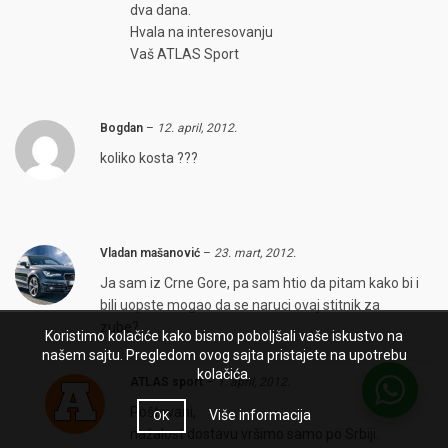
dva dana.
Hvala na interesovanju
Vaš ATLAS Sport
Bogdan
–
12. april, 2012.
koliko kosta ???
Vladan mašanović
–
23. mart, 2012.
Ja sam iz Crne Gore, pa sam htio da pitam kako bi i
bili uopste mogao da se naruci ovaj stitnik za
zube?
Koristimo kolačiće kako bismo poboljšali vaše iskustvo na
našem sajtu. Pregledom ovog sajta pristajete na upotrebu
kolačića.
ATLAS sport
–
1. april, 2012.
Poštovani,
Više informacija
OK
nažalost dostavu vršimo samo po Srbiji.