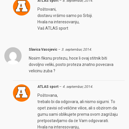
ATLAS sport
–
8. septembar, 2014.
Poštovani,
dostavu vršimo samo po Srbiji.
Hvala na interesovanju,
Vaš ATLAS sport
Slavica Vasojevic
–
3. septembar, 2014.
Nosim fiksnu protezu, hoce li ovaj stitnik biti
dovoljno veliki, posto proteza znatno povecava
velicinu zuba ?
ATLAS sport
–
4. septembar, 2014.
Poštovana,
trebalo bi da odgovara, ali nismo sigurni. To
opet zavisi od veličine vilice, ali s obzirom da
gumu sami oblikujete prema svom zagrižaju
pretpostavljamo da će Vam odgovarati.
Hvala na interesovanju,