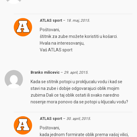
ATLAS sport
–
18. maj, 2015.
Poštovani,
štitnik za zube možete koristiti u košarci.
Hvala na interesovanju,
Vaš ATLAS sport
Branko milicevic
–
29. april, 2015.
Kada se stitnik potopi u prokljucalu vodu i kad se
stavi na zube i dobije odgovarajuci oblik mojim
zubima Dali ce taj oblik ostati ili svako naredno
nosenje mora ponovo da se potopi u kljucalu vodu?
ATLAS sport
–
30. april, 2015.
Poštovani,
kada jednom formirate oblik prema vašoj vilici,