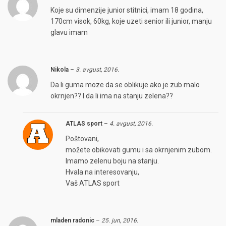
Koje su dimenzije junior stitnici, imam 18 godina,
170cm visok, 60kg, koje uzeti senior ili junior, manju
glavu imam
Nikola
–
3. avgust, 2016.
Da li guma moze da se oblikuje ako je zub malo
okrnjen?? I da li ima na stanju zelena??
ATLAS sport
–
4. avgust, 2016.
Poštovani,
možete obikovati gumu i sa okrnjenim zubom.
Imamo zelenu boju na stanju.
Hvala na interesovanju,
Vaš ATLAS sport
mladen radonic
–
25. jun, 2016.