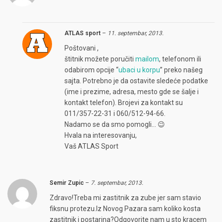
ATLAS sport
–
11. septembar, 2013.
Poštovani ,
štitnik možete poručiti
mailom
, telefonom ili
odabirom opcije “
ubaci u korpu
” preko našeg
sajta. Potrebno je da ostavite sledeće podatke
(ime i prezime, adresa, mesto gde se šalje i
kontakt telefon). Brojevi za kontakt su
011/357-22-31 i 060/512-94-66.
Nadamo se da smo pomogli… 😉
Hvala na interesovanju,
Vaš ATLAS Sport
Semir Zupic
–
7. septembar, 2013.
Zdravo!Treba mi zastitnik za zube jer sam stavio
fiksnu protezu.Iz Novog Pazara sam koliko kosta
zastitnik i postarina?Odgovorite nam u sto kracem