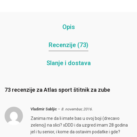
Opis
Recenzije (73)
Slanje i dostava
73 recenzije za
Atlas sport štitnik za zube
Vladimir Sabljic
–
8. novembar, 2016.
Zanima me da li imate bas u ovoj boji (drecavo
zelenoj) na slici? xDDD i da uzgred imam 28 godina
jel i tu senior, i kome da ostavim podatke i gde?