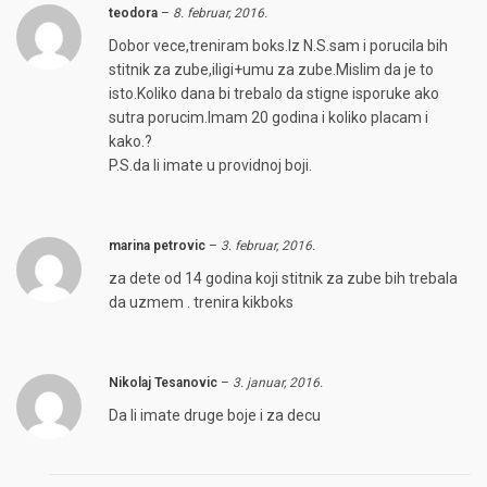
teodora
–
8. februar, 2016.
Dobor vece,treniram boks.Iz N.S.sam i porucila bih
stitnik za zube,iligi+umu za zube.Mislim da je to
isto.Koliko dana bi trebalo da stigne isporuke ako
sutra porucim.Imam 20 godina i koliko placam i
kako.?
P.S.da li imate u providnoj boji.
marina petrovic
–
3. februar, 2016.
za dete od 14 godina koji stitnik za zube bih trebala
da uzmem . trenira kikboks
Nikolaj Tesanovic
–
3. januar, 2016.
Da li imate druge boje i za decu