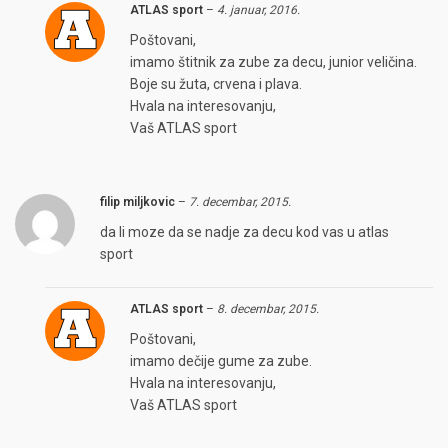
ATLAS sport
–
4. januar, 2016.
Poštovani,
imamo štitnik za zube za decu, junior veličina.
Boje su žuta, crvena i plava.
Hvala na interesovanju,
Vaš ATLAS sport
filip miljkovic
–
7. decembar, 2015.
da li moze da se nadje za decu kod vas u atlas
sport
ATLAS sport
–
8. decembar, 2015.
Poštovani,
imamo dečije gume za zube.
Hvala na interesovanju,
Vaš ATLAS sport