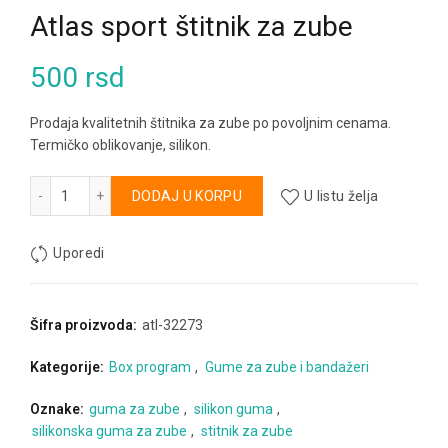
Atlas sport štitnik za zube
500
rsd
Prodaja kvalitetnih štitnika za zube po povoljnim cenama.
Termičko oblikovanje, silikon.
Atlas sport štitnik za zube količina
Alternative:
DODAJ U KORPU
U listu želja
Uporedi
Šifra proizvoda:
atl-32273
Kategorije:
Box program
,
Gume za zube i bandažeri
Oznake:
guma za zube
,
silikon guma
,
silikonska guma za zube
,
stitnik za zube