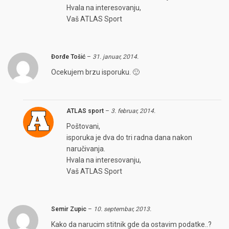
Hvala na interesovanju,
Vaš ATLAS Sport
Đorđe Tošić
–
31. januar, 2014.
Ocekujem brzu isporuku. 🙂
ATLAS sport
–
3. februar, 2014.
Poštovani,
isporuka je dva do tri radna dana nakon
naručivanja.
Hvala na interesovanju,
Vaš ATLAS Sport
Semir Zupic
–
10. septembar, 2013.
Kako da narucim stitnik gde da ostavim podatke..?