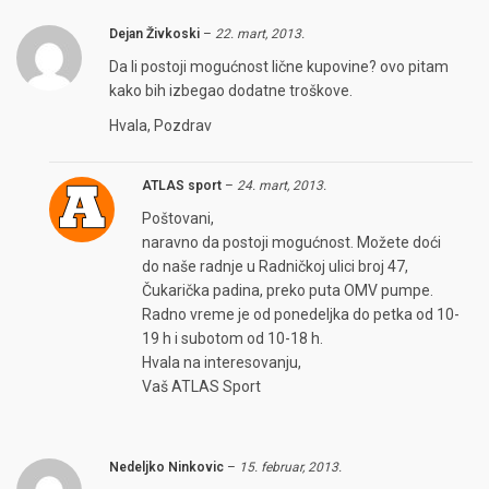
Dejan Živkoski
–
22. mart, 2013.
Da li postoji mogućnost lične kupovine? ovo pitam
kako bih izbegao dodatne troškove.
Hvala, Pozdrav
ATLAS sport
–
24. mart, 2013.
Poštovani,
naravno da postoji mogućnost. Možete doći
do naše radnje u Radničkoj ulici broj 47,
Čukarička padina, preko puta OMV pumpe.
Radno vreme je od ponedeljka do petka od 10-
19 h i subotom od 10-18 h.
Hvala na interesovanju,
Vaš ATLAS Sport
Nedeljko Ninkovic
–
15. februar, 2013.