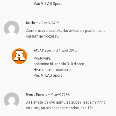
Vaš ATLAS Sport
Danilo
–
17. april, 2014.
Zainteresovan sam,Koliko bi kostala postarina do
Kursumlije?pozdrav.
ATLAS sport
–
21. april, 2014.
Poštovani,
poštarina bi iznosila 310 dinara.
Hvala na interesovanju,
Vaš ATLAS Sport
Nenad Djuricic
–
4. april, 2014.
Da li imate jos ovu gumu za zube? Treba mi hitno
za sutra, pa bih dosao pre podne, oko 12h.