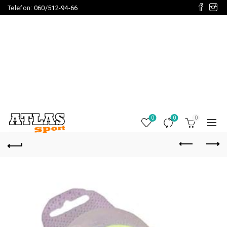
Telefon:
060/512-94-66
0
0
0