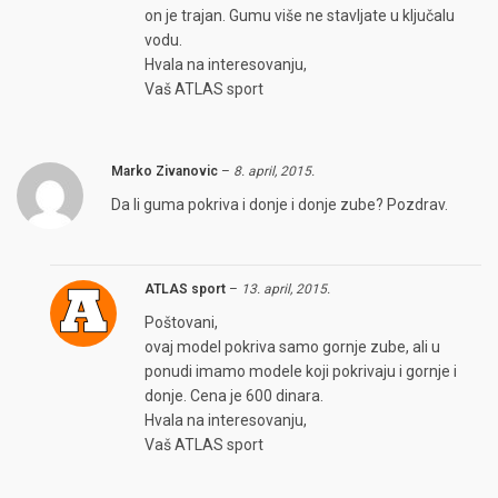
on je trajan. Gumu više ne stavljate u ključalu
vodu.
Hvala na interesovanju,
Vaš ATLAS sport
Marko Zivanovic
–
8. april, 2015.
Da li guma pokriva i donje i donje zube? Pozdrav.
ATLAS sport
–
13. april, 2015.
Poštovani,
ovaj model pokriva samo gornje zube, ali u
ponudi imamo modele koji pokrivaju i gornje i
donje. Cena je 600 dinara.
Hvala na interesovanju,
Vaš ATLAS sport