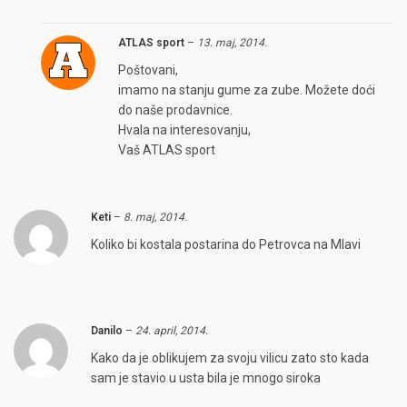
ATLAS sport
–
13. maj, 2014.
Poštovani,
imamo na stanju gume za zube. Možete doći
do naše prodavnice.
Hvala na interesovanju,
Vaš ATLAS sport
Keti
–
8. maj, 2014.
Koliko bi kostala postarina do Petrovca na Mlavi
Danilo
–
24. april, 2014.
Kako da je oblikujem za svoju vilicu zato sto kada
sam je stavio u usta bila je mnogo siroka