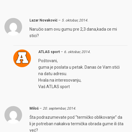
Lazar Novaković
–
5. oktobar, 2014.
Naručio sam ovu gumu pre 2,3 dana,kada ce mi
stici?
ATLAS sport
–
6. oktobar, 2014.
Poštovani,
guma je poslata u petak. Danas će Vam stići
na datu adresu.
Hvala na interesovanju,
Vaš ATLAS sport
Miloš
–
20. septembar, 2014.
Šta podrazumevate pod “termičko oblikovanje” da
li je potreban nakakva termička obrada gume ili šta
već?