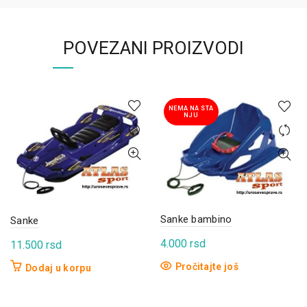
POVEZANI PROIZVODI
NEMA NA STA
NJU
Sanke bambino
Sanke
4.000
rsd
11.500
rsd
Pročitajte još
Dodaj u korpu