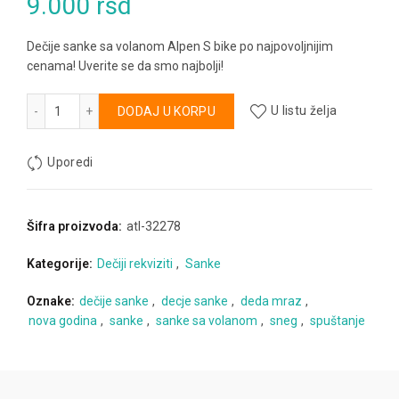
9.000
rsd
Dečije sanke sa volanom Alpen S bike po najpovoljnijim
cenama! Uverite se da smo najbolji!
Sanke sa volanom - Alpen S Bike količina
Alternative:
DODAJ U KORPU
U listu želja
Uporedi
Šifra proizvoda:
atl-32278
Kategorije:
Dečiji rekviziti
,
Sanke
Oznake:
dečije sanke
,
decje sanke
,
deda mraz
,
nova godina
,
sanke
,
sanke sa volanom
,
sneg
,
spuštanje