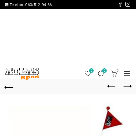
Telefon:
060/512-94-66
0
0
0