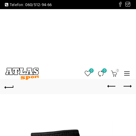
Telefon:
060/512-94-66
0
0
0