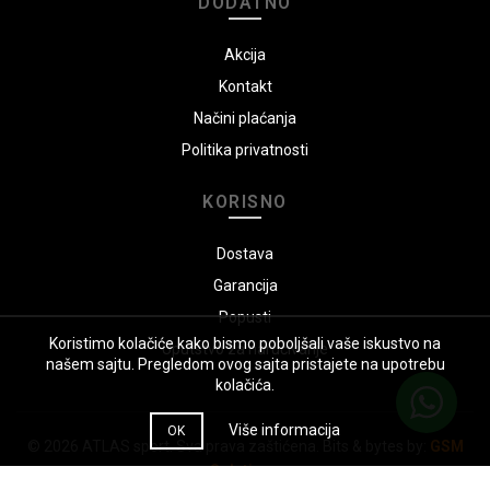
DODATNO
Akcija
Kontakt
Načini plaćanja
Politika privatnosti
KORISNO
Dostava
Garancija
Popusti
Koristimo kolačiće kako bismo poboljšali vaše iskustvo na
Uputstvo za naručivanje
našem sajtu. Pregledom ovog sajta pristajete na upotrebu
kolačića.
Više informacija
OK
© 2026
ATLAS sport
. Sva prava zaštićena. Bits & bytes by:
GSM
Solutions