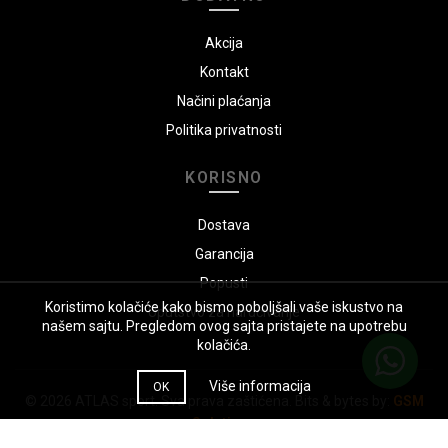
Akcija
Kontakt
Načini plaćanja
Politika privatnosti
KORISNO
Dostava
Garancija
Popusti
Koristimo kolačiće kako bismo poboljšali vaše iskustvo na
Uputstvo za naručivanje
našem sajtu. Pregledom ovog sajta pristajete na upotrebu
kolačića.
Više informacija
OK
© 2026
ATLAS sport
. Sva prava zaštićena. Bits & bytes by:
GSM
Solutions