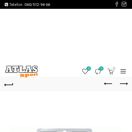
Telefon:
060/512-94-66
0
0
0