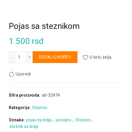
Pojas sa steznikom
1.500
rsd
Pojas sa steznikom količina
Alternative:
DODAJ U KORPU
U listu želja
Uporedi
Šifra proizvoda:
atl-32474
Kategorija:
Steznici
Oznake:
pojas za ledja
,
povoljno
,
Steznici
,
steznik za ledja