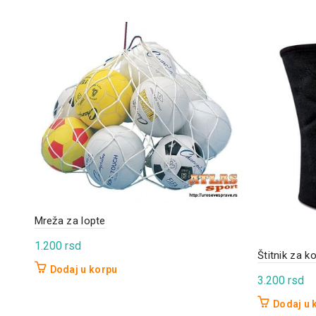
Mreža za lopte
1.200
rsd
Štitnik za k
Dodaj u korpu
3.200
rsd
Dodaj u 