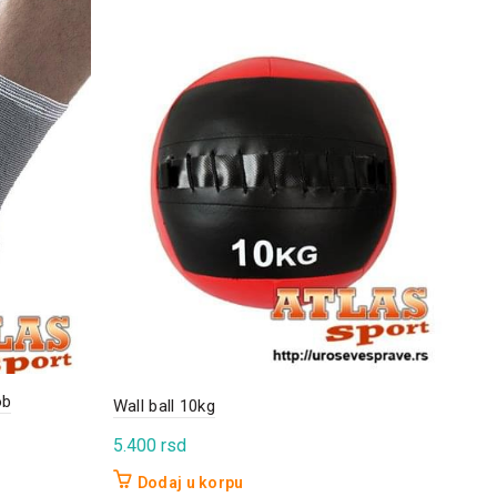
ob
Štit
Wall ball 10kg
1.7
5.400
rsd
D
Dodaj u korpu