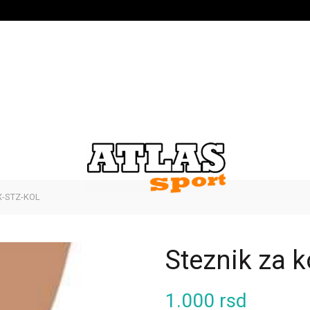
X-STZ-KOL
Steznik za 
1.000
rsd