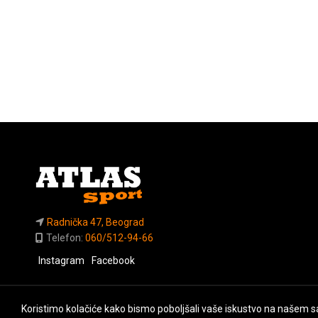
Radnička 47, Beograd
Telefon:
060/512-94-66
Instagram
Facebook
Koristimo kolačiće kako bismo poboljšali vaše iskustvo na našem sa