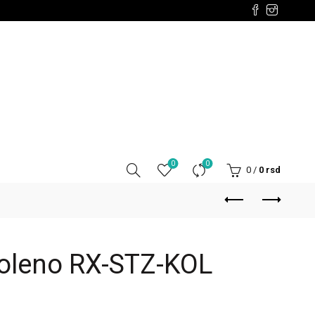
0
0
0
/
0
rsd
koleno RX-STZ-KOL