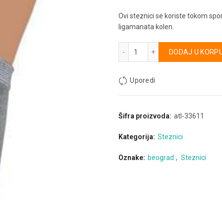
Ovi steznici se koriste tokom spor
ligamanata kolen.
Steznik za koleno RX-STZ-
Alternative:
DODAJ U KORP
Uporedi
Šifra proizvoda:
atl-33611
Kategorija:
Steznici
Oznake:
beograd
,
Steznici