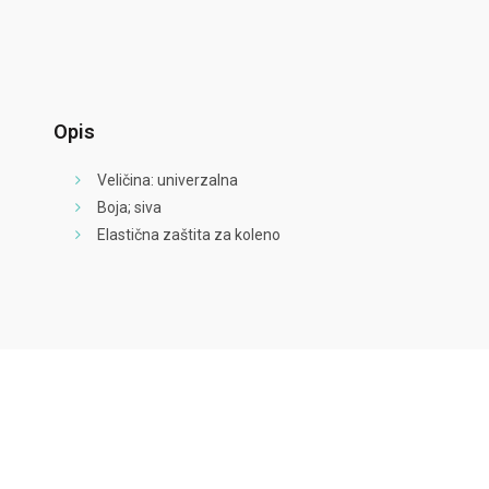
Opis
Veličina: univerzalna
Boja; siva
Elastična zaštita za koleno