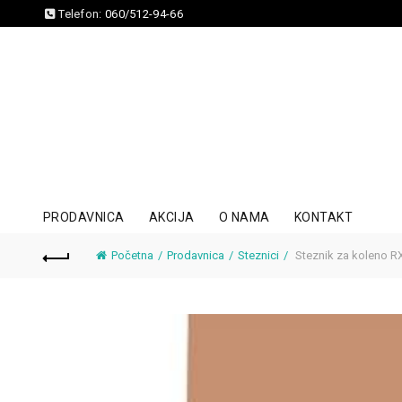
Telefon:
060/512-94-66
PRODAVNICA
AKCIJA
O NAMA
KONTAKT
Početna
Prodavnica
Steznici
Steznik za koleno R