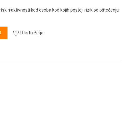
tskih aktivnosti kod osoba kod kojih postoji rizik od oštećenja
KOL količina
U
U listu želja