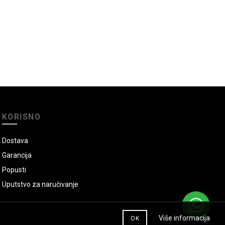
KORISNO
Dostava
Garancija
Popusti
Uputstvo za naručivanje
Više informacija
OK