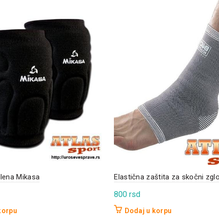
olena Mikasa
Elastična zaštita za skočni zgl
800
rsd
korpu
Dodaj u korpu