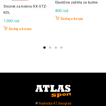
Elastična zaštita za butine
Steznik za koleno RX-STZ-
800
rsd
KOL
Dodaj u korpu
1.000
rsd
Dodaj u korpu
Radnička 47, Beograd