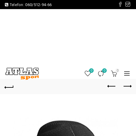
Telefon:
060/512-94-66
0
0
0