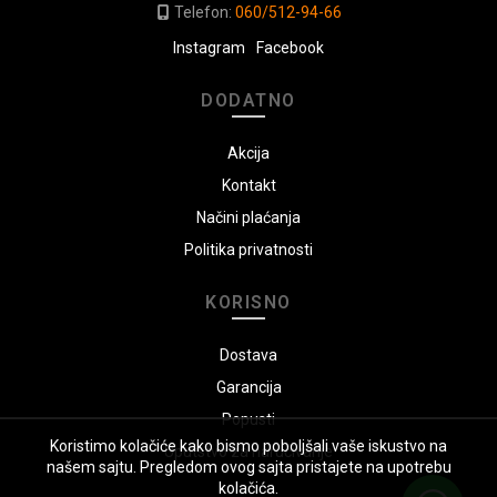
Telefon:
060/512-94-66
Instagram
Facebook
DODATNO
Akcija
Kontakt
Načini plaćanja
Politika privatnosti
KORISNO
Dostava
Garancija
Popusti
Koristimo kolačiće kako bismo poboljšali vaše iskustvo na
Uputstvo za naručivanje
našem sajtu. Pregledom ovog sajta pristajete na upotrebu
kolačića.