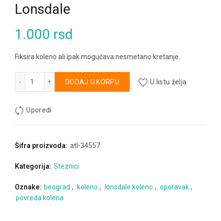
Lonsdale
1.000
rsd
Fiksira koleno ali ipak mogućava nesmetano kretanje.
Steznik za koleno sa otvorom Lonsdale količina
Alternative:
DODAJ U KORPU
U listu želja
Uporedi
Šifra proizvoda:
atl-34557
Kategorija:
Steznici
Oznake:
beograd
,
koleno
,
lonsdale koleno
,
oporavak
,
povreda kolena