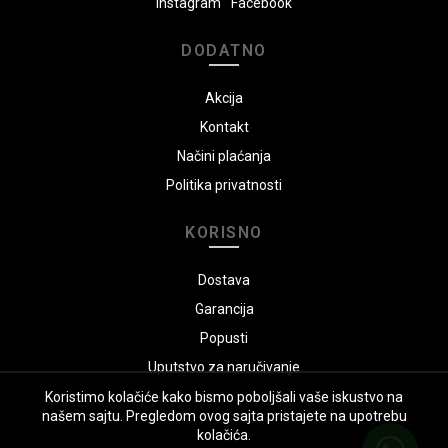
Instagram
Facebook
DODATNO
Akcija
Kontakt
Načini plaćanja
Politika privatnosti
KORISNO
Dostava
Garancija
Popusti
Uputstvo za naručivanje
Koristimo kolačiće kako bismo poboljšali vaše iskustvo na
našem sajtu. Pregledom ovog sajta pristajete na upotrebu
kolačića.