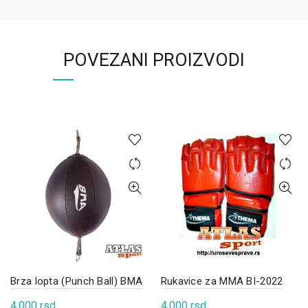
POVEZANI PROIZVODI
Rukavice za MMA BI-2022
Brza lopta (Punch Ball) BMA
4.000
rsd
4.000
rsd