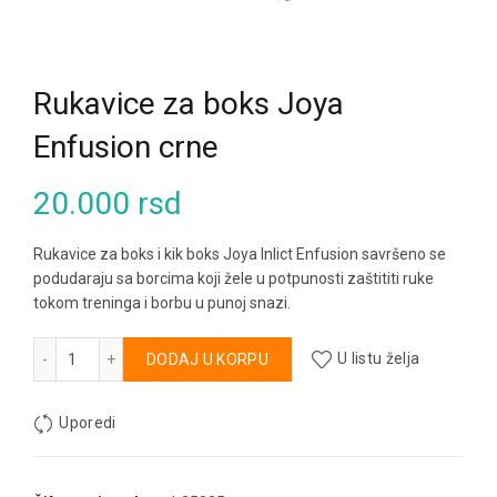
Rukavice za boks Joya
Enfusion crne
20.000
rsd
Rukavice za boks i kik boks Joya Inlict Enfusion savršeno se
podudaraju sa borcima koji žele u potpunosti zaštititi ruke
tokom treninga i borbu u punoj snazi.
Rukavice za boks Joya Enfusion crne količina
Alternative:
DODAJ U KORPU
U listu želja
Uporedi