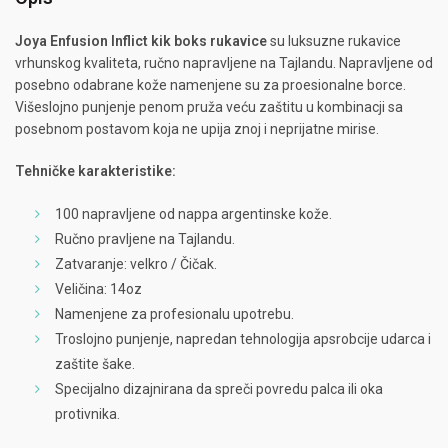
Joya Enfusion Inflict
kik boks rukavice
su luksuzne rukavice
vrhunskog kvaliteta, ručno napravljene na Tajlandu. Napravljene od
posebno odabrane kože namenjene su za proesionalne borce.
Višeslojno punjenje penom pruža veću zaštitu u kombinacji sa
posebnom postavom koja ne upija znoj i neprijatne mirise.
Tehničke karakteristike:
100 napravljene od nappa argentinske kože.
Ručno pravljene na Tajlandu.
Zatvaranje: velkro / Čičak.
Veličina: 14oz
Namenjene za profesionalu upotrebu.
Troslojno punjenje, napredan tehnologija apsrobcije udarca i
zaštite šake.
Specijalno dizajnirana da spreči povredu palca ili oka
protivnika.