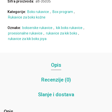
Šifra proizvoda:
atl-35035
Kategorije:
Boks rukavice
,
Box program
,
Rukavice za boks kožne
Oznake:
bokserske rukavice
,
kik boks rukavice
,
proesionalne rukavice
,
rukavice za kik boks
,
rukavice za kik boks joya
Opis
Recenzije (0)
Slanje i dostava
Opis