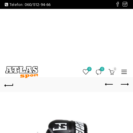
Telefon:
060/512-94-66
0
0
0