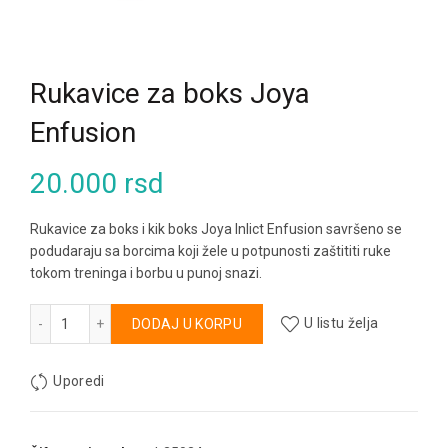
Rukavice za boks Joya
Enfusion
20.000
rsd
Rukavice za boks i kik boks Joya Inlict Enfusion savršeno se
podudaraju sa borcima koji žele u potpunosti zaštititi ruke
tokom treninga i borbu u punoj snazi.
Rukavice za boks Joya Enfusion količina
Alternative:
DODAJ U KORPU
U listu želja
Uporedi