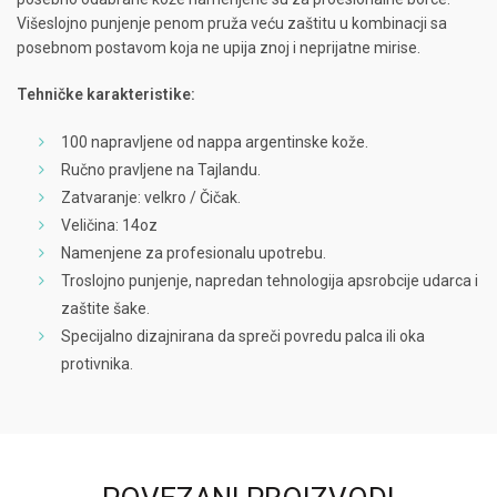
Višeslojno punjenje penom pruža veću zaštitu u kombinacji sa
posebnom postavom koja ne upija znoj i neprijatne mirise.
Tehničke karakteristike:
100 napravljene od nappa argentinske kože.
Ručno pravljene na Tajlandu.
Zatvaranje: velkro / Čičak.
Veličina: 14oz
Namenjene za profesionalu upotrebu.
Troslojno punjenje, napredan tehnologija apsrobcije udarca i
zaštite šake.
Specijalno dizajnirana da spreči povredu palca ili oka
protivnika.