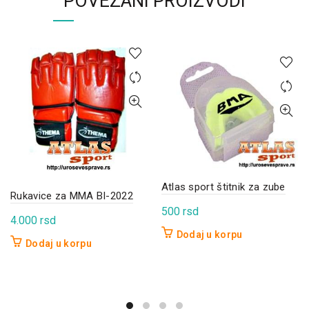
POVEZANI PROIZVODI
Atlas sport štitnik za zube
Rukavice za MMA BI-2022
500
rsd
4.000
rsd
Dodaj u korpu
Dodaj u korpu