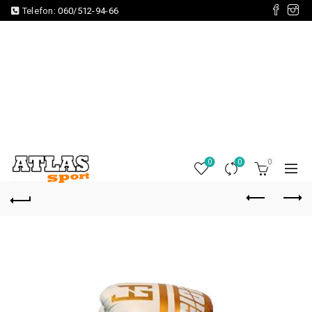
Telefon:
060/512-94-66
0
0
0