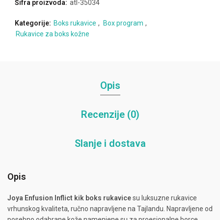
Šifra proizvoda:
atl-35034
Kategorije:
Boks rukavice
,
Box program
,
Rukavice za boks kožne
Opis
Recenzije (0)
Slanje i dostava
Opis
Joya Enfusion Inflict
kik boks rukavice
su luksuzne rukavice
vrhunskog kvaliteta, ručno napravljene na Tajlandu. Napravljene od
posebno odabrane kože namenjene su za proesionalne borce.