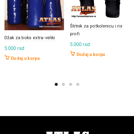
Štitnik za potkolenicu i ris
profi
Džak za boks extra-veliki
5.000
rsd
5.000
rsd
Dodaj u korpu
Dodaj u korpu