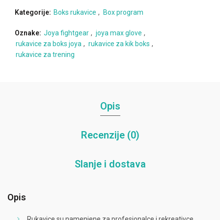
Kategorije:
Boks rukavice
,
Box program
Oznake:
Joya fightgear
,
joya max glove
,
rukavice za boks joya
,
rukavice za kik boks
,
rukavice za trening
Opis
Recenzije (0)
Slanje i dostava
Opis
Rukavice su namenjene za profesionalce i rekreativce