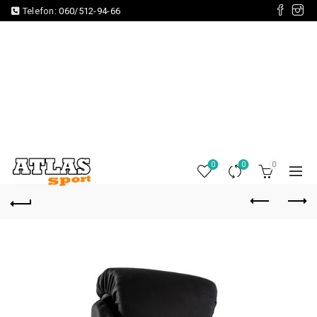
Telefon:
060/512-94-66
0
0
0