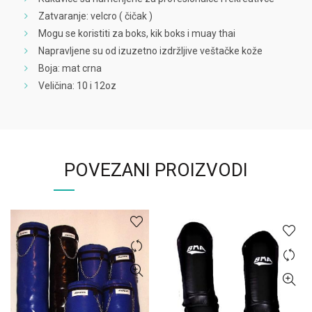
Zatvaranje: velcro ( čičak )
Mogu se koristiti za boks, kik boks i muay thai
Napravljene su od izuzetno izdržljive veštačke kože
Boja: mat crna
Veličina: 10 i 12oz
POVEZANI PROIZVODI