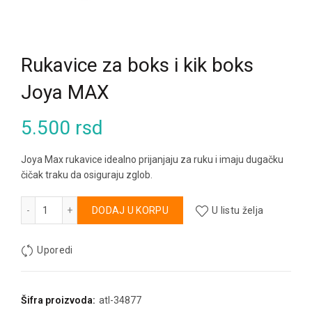
Rukavice za boks i kik boks
Joya MAX
5.500
rsd
Joya Max rukavice idealno prijanjaju za ruku i imaju dugačku
čičak traku da osiguraju zglob.
Rukavice za boks i kik boks Joya MAX količina
Alternative:
DODAJ U KORPU
U listu želja
Uporedi
Šifra proizvoda:
atl-34877