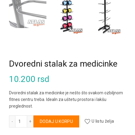
Dvoredni stalak za medicinke
10.200
rsd
Dvoredni stalak za medicinke je nešto što svakom ozbiljnom
fitnes centru treba. Idealn za uštetu prostora i lakšu
preglednost.
Dvoredni stalak za medicinke količina
Alternative:
DODAJ U KORPU
U listu želja