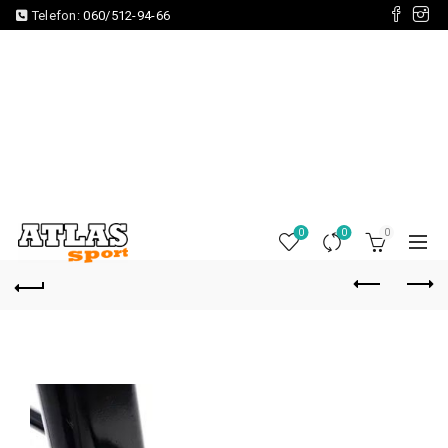
Telefon:
060/512-94-66
0
0
0