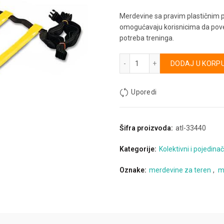
Merdevine sa pravim plastičnim 
omogućavaju korisnicima da poveća
potreba treninga.
Merdevine za trening - 4 me
Alternative:
DODAJ U KORP
Uporedi
Šifra proizvoda:
atl-33440
Kategorije:
Kolektivni i pojedinač
Oznake:
merdevine za teren
,
m