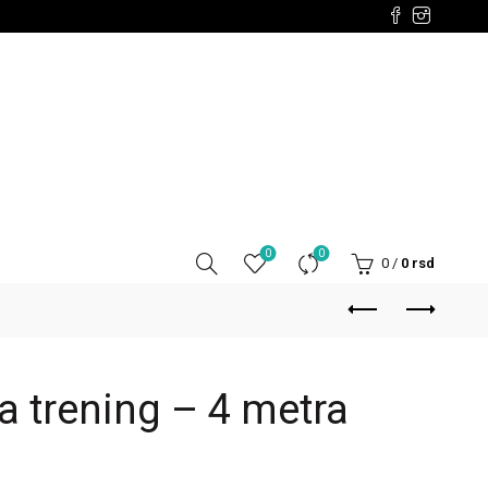
0
0
0
/
0
rsd
a trening – 4 metra