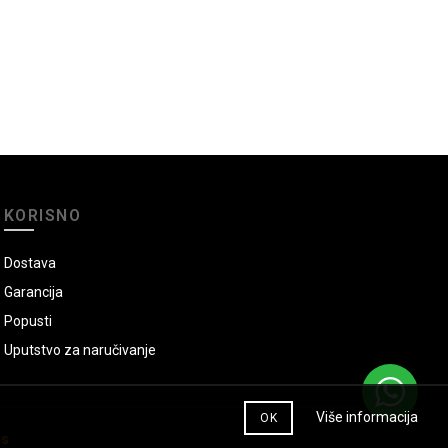
KORISNO
Dostava
Garancija
Popusti
Uputstvo za naručivanje
Više informacija
OK
ns