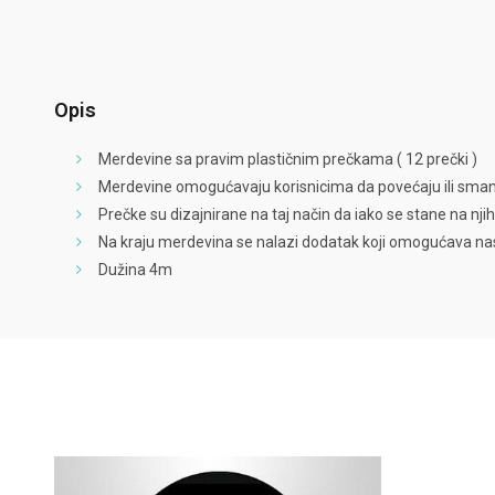
Opis
Merdevine sa pravim plastičnim prečkama ( 12 prečki )
Merdevine omogućavaju korisnicima da povećaju ili smanje
Prečke su dizajnirane na taj način da iako se stane na nj
Na kraju merdevina se nalazi dodatak koji omogućava na
Dužina 4m