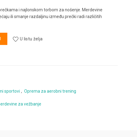
prečkama i najlonskom torbom za nošenje. Merdevine
ju ili smanje razdaljinu između prečki radi različitih
tra količina
U
U listu želja
ni sportovi
,
Oprema za aerobni trening
erdevine za vežbanje