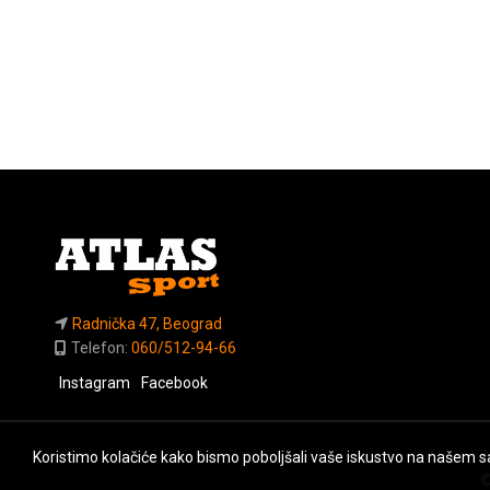
Radnička 47, Beograd
Telefon:
060/512-94-66
Instagram
Facebook
Koristimo kolačiće kako bismo poboljšali vaše iskustvo na našem sa
©