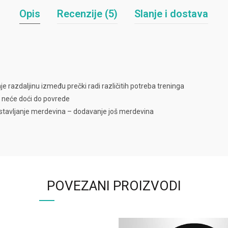
Opis
Recenzije (5)
Slanje i dostava
 razdaljinu između prečki radi različitih potreba treninga
ih neće doći do povrede
stavljanje merdevina – dodavanje još merdevina
POVEZANI PROIZVODI