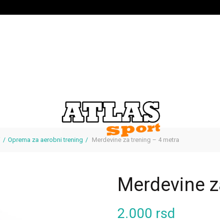
i
Oprema za aerobni trening
Merdevine za trening – 4 metra
Merdevine z
2.000
rsd