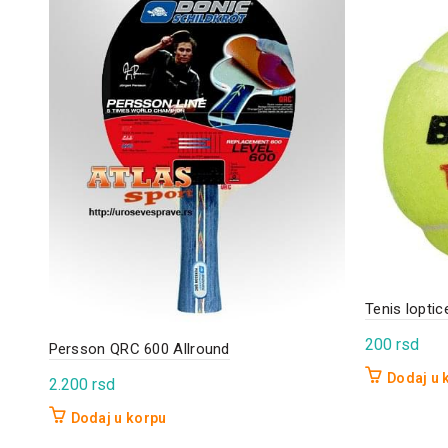
Tenis lopti
200
rsd
Persson QRC 600 Allround
Dodaj u 
2.200
rsd
Dodaj u korpu