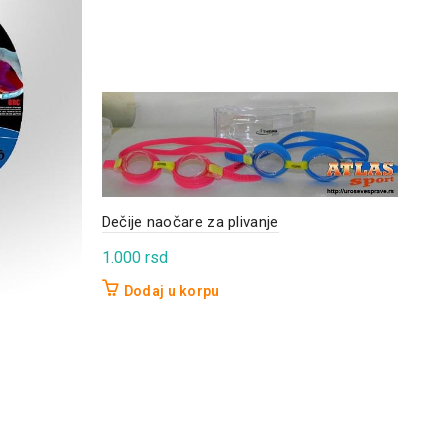
Dečije naočare za plivanje
1.000
rsd
Dodaj u korpu
Med
3.2
D