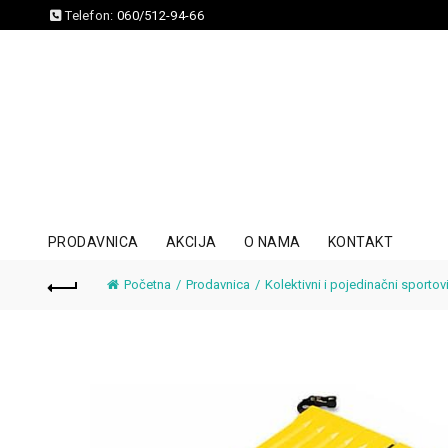
Telefon:
060/512-94-66
PRODAVNICA
AKCIJA
O NAMA
KONTAKT
Početna
Prodavnica
Kolektivni i pojedinačni sportov