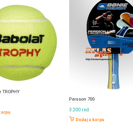
ce TROPHY
Persson 700
3.200
rsd
korpu
Dodaj u korpu