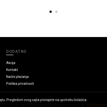
DODATNO
Akcija
Kontakt
Načini plaćanja
Politika privatnosti
jtu. Pregledom ovog sajta pristajete na upotrebu kolačića.
 2026
ATLAS sport
. Sva prava zaštićena. Bits & bytes by:
GSM Solutio