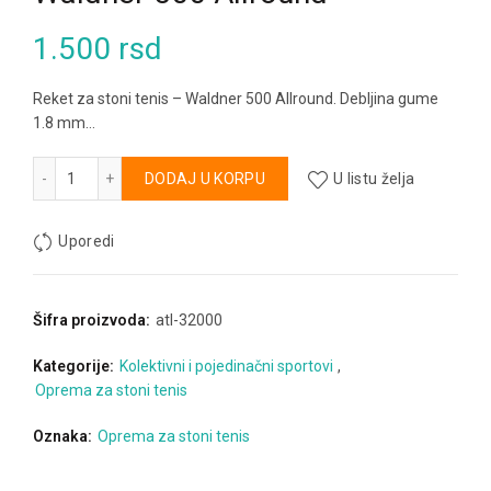
1.500
rsd
Reket za stoni tenis – Waldner 500 Allround. Debljina gume
1.8 mm…
Waldner 500 Allround količina
Alternative:
DODAJ U KORPU
U listu želja
Uporedi
Šifra proizvoda:
atl-32000
Kategorije:
Kolektivni i pojedinačni sportovi
,
Oprema za stoni tenis
Oznaka:
Oprema za stoni tenis