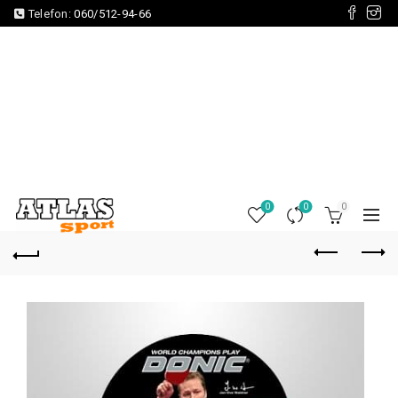
Telefon:
060/512-94-66
0
0
0