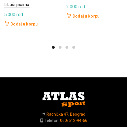
trbušnjacima
2.000
rsd
5.000
rsd
Dodaj u korpu
Dodaj u korpu
Radnička 47, Beograd
Telefon:
060/512-94-66