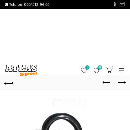
Telefon:
060/512-94-66
0
0
0