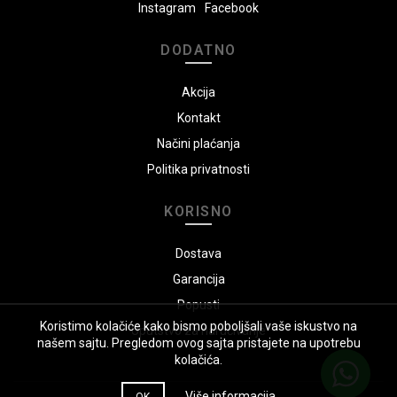
Instagram
Facebook
DODATNO
Akcija
Kontakt
Načini plaćanja
Politika privatnosti
KORISNO
Dostava
Garancija
Popusti
Koristimo kolačiće kako bismo poboljšali vaše iskustvo na
Uputstvo za naručivanje
našem sajtu. Pregledom ovog sajta pristajete na upotrebu
kolačića.
Više informacija