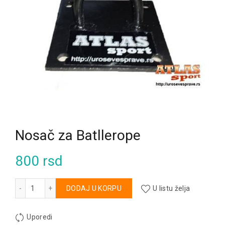
Nosač za Batllerope
800
rsd
Nosač za Batllerope količina
Alternative:
DODAJ U KORPU
U listu želja
Uporedi