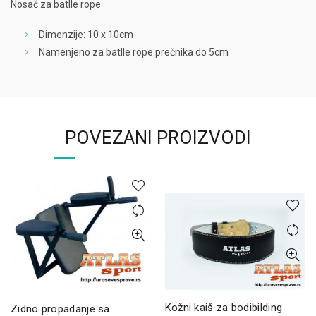
Nosač za batlle rope
Dimenzije: 10 x 10cm
Namenjeno za batlle rope prečnika do 5cm
POVEZANI PROIZVODI
Kožni kaiš za bodibilding
Zidno propadanje sa