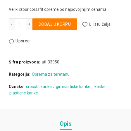
Veliki izbor corssfit opreme po najpovoljnijim cenama.
Gimnastičke karike plastične količina
Alternative:
DODAJ U KORPU
U listu želja
Uporedi
Šifra proizvoda:
atl-33950
Kategorija:
Oprema za teretanu
Oznake:
crossfit karike
,
gimnasticke karike
,
karike
,
plasticne karike
Opis