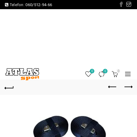
Telefon:
060/512-94-66
0
0
0