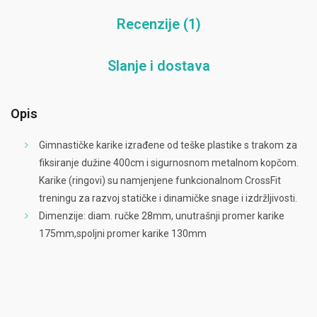
Recenzije (1)
Slanje i dostava
Opis
Gimnastičke karike izrađene od teške plastike s trakom za
fiksiranje dužine 400cm i sigurnosnom metalnom kopčom.
Karike (ringovi) su namjenjene funkcionalnom CrossFit
treningu za razvoj statičke i dinamičke snage i izdržljivosti.
Dimenzije: diam. ručke 28mm, unutrašnji promer karike
175mm,spoljni promer karike 130mm