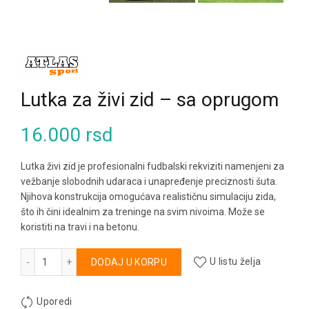
Lutka za živi zid – sa oprugom
16.000
rsd
Lutka živi zid je profesionalni fudbalski rekviziti namenjeni za
vežbanje slobodnih udaraca i unapređenje preciznosti šuta.
Njihova konstrukcija omogućava realističnu simulaciju zida,
što ih čini idealnim za treninge na svim nivoima. Može se
koristiti na travi i na betonu.
Lutka za živi zid - sa oprugom količina
Alternative:
DODAJ U KORPU
U listu želja
Uporedi