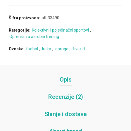
Šifra proizvoda:
atl-33490
Kategorije:
Kolektivni i pojedinačni sportovi
,
Oprema za aerobni trening
Oznake:
fudbal
,
lutka
,
opruga
,
živi zid
Opis
Recenzije (2)
Slanje i dostava