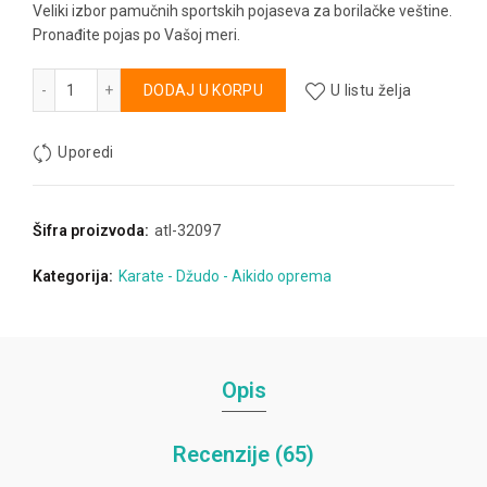
Veliki izbor pamučnih sportskih pojaseva za borilačke veštine.
Pronađite pojas po Vašoj meri.
Pojasevi - CLUB količina
Alternative:
DODAJ U KORPU
U listu želja
Uporedi
Šifra proizvoda:
atl-32097
Kategorija:
Karate - Džudo - Aikido oprema
Opis
Recenzije (65)