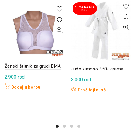
NEMA NA STA
NJU
Ženski štitnik za grudi BMA
Judo kimono 350- grama
2.900
rsd
3.000
rsd
Dodaj u korpu
Pročitajte još