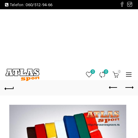
Telefon:
060/512-94-66
0
0
0