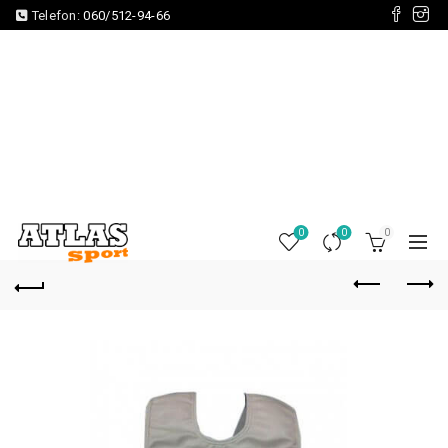
Telefon:
060/512-94-66
0
0
0