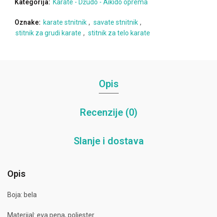
Kategorija:
Karate - Džudo - Aikido oprema
Oznake:
karate stnitnik
,
savate stnitnik
,
stitnik za grudi karate
,
stitnik za telo karate
Opis
Recenzije (0)
Slanje i dostava
Opis
Boja: bela
Materijal: eva pena, poliester