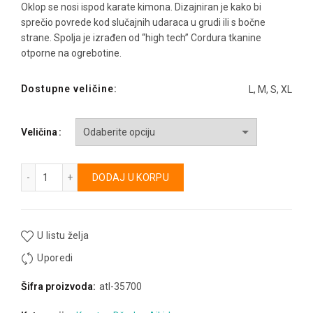
Oklop se nosi ispod karate kimona. Dizajniran je kako bi
sprečio povrede kod slučajnih udaraca u grudi ili s bočne
strane. Spolja je izrađen od “high tech” Cordura tkanine
otporne na ogrebotine.
Dostupne veličine:
L, M, S, XL
Alternative:
Veličina
Štitnik za telo krate BMA količina
DODAJ U KORPU
U listu želja
Uporedi
Šifra proizvoda:
atl-35700