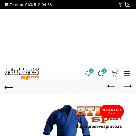
Telefon:
060/512-94-66
0
0
0
NEMA NA STA
NJU