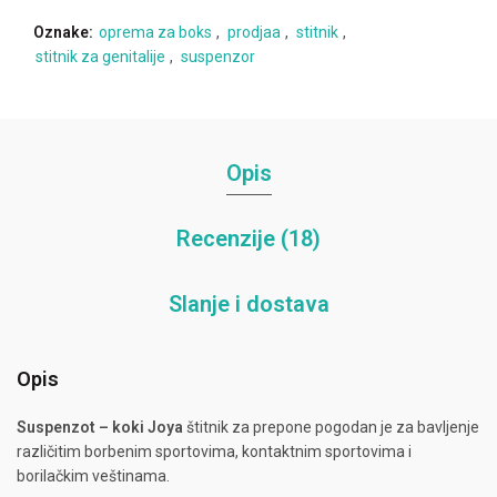
Oznake:
oprema za boks
,
prodjaa
,
stitnik
,
stitnik za genitalije
,
suspenzor
Opis
Recenzije (18)
Slanje i dostava
Opis
Suspenzot – koki Joya
štitnik za prepone pogodan je za bavljenje
različitim borbenim sportovima, kontaktnim sportovima i
borilačkim veštinama.