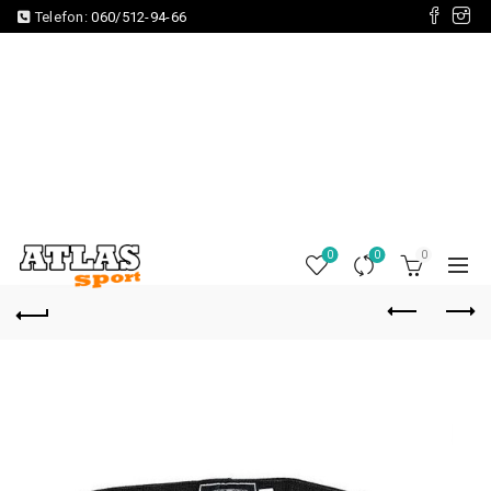
Telefon:
060/512-94-66
0
0
0