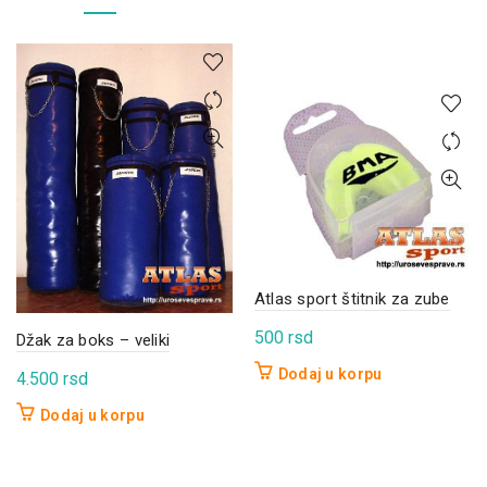
Atlas sport štitnik za zube
500
rsd
Džak za boks – veliki
Dodaj u korpu
4.500
rsd
Dodaj u korpu