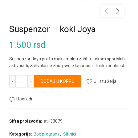
Suspenzor – koki Joya
1.500
rsd
Suspenzor Joya pruža maksimalnu zaštitu tokom sportskih
aktivnosti, zahvalan je zbog svoje laganosti i funkcionalnosti.
Suspenzor - koki Joya količina
Alternative:
DODAJ U KORPU
U listu želja
Uporedi
Šifra proizvoda:
atl-33079
Kategorije:
Box program
,
Štitnici