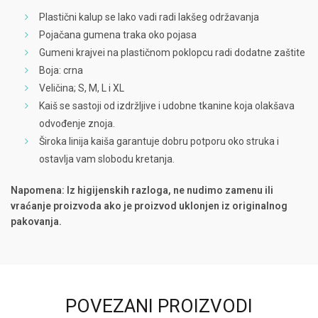
Plastični kalup se lako vadi radi lakšeg održavanja
Pojačana gumena traka oko pojasa
Gumeni krajvei na plastičnom poklopcu radi dodatne zaštite
Boja: crna
Veličina; S, M, L i XL
Kaiš se sastoji od izdržljive i udobne tkanine koja olakšava
odvođenje znoja.
Široka linija kaiša garantuje dobru potporu oko struka i
ostavlja vam slobodu kretanja.
Napomena: Iz higijenskih razloga, ne nudimo zamenu ili
vraćanje proizvoda ako je proizvod uklonjen iz originalnog
pakovanja.
POVEZANI PROIZVODI