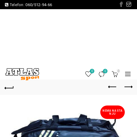
Telefon:
060/512-94-66
0
0
0
NEMA NA STA
NJU