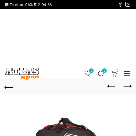
Telefon:
060/512-94-66
0
0
0