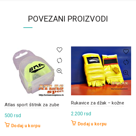
POVEZANI PROIZVODI
Rukavice za džak – kožne
Atlas sport štitnik za zube
2.200
rsd
500
rsd
Dodaj u korpu
Dodaj u korpu