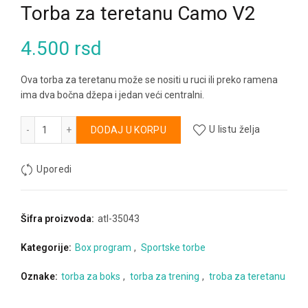
Torba za teretanu Camo V2
4.500
rsd
Ova torba za teretanu može se nositi u ruci ili preko ramena
ima dva bočna džepa i jedan veći centralni.
Torba za teretanu Camo V2 količina
Alternative:
DODAJ U KORPU
U listu želja
Uporedi
Šifra proizvoda:
atl-35043
Kategorije:
Box program
,
Sportske torbe
Oznake:
torba za boks
,
torba za trening
,
troba za teretanu