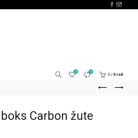
0
0
0
/
0
rsd
 boks Carbon žute