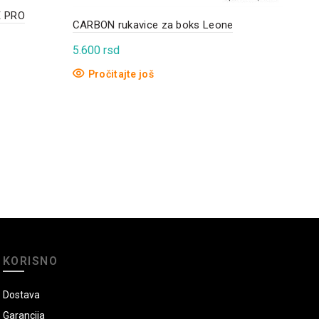
E PRO
Ever
CARBON rukavice za boks Leone
STY
5.600
rsd
6.5
Pročitajte još
D
KORISNO
Dostava
Garancija