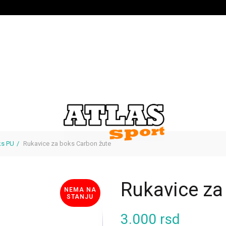
ks PU
Rukavice za boks Carbon žute
Rukavice za
NEMA NA
STANJU
3.000
rsd