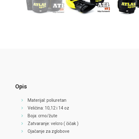
Opis
Materijal: poliuretan
Veličina: 10,12 i 14 oz
Boja: crno/žute
Zatvaranje: velcro ( čičak )
Ojačanje za zglobove