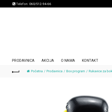
Telefon:
060/512-94-66
PRODAVNICA
AKCIJA
O NAMA
KONTAKT
Početna
Prodavnica
Box program
Rukavice za bo