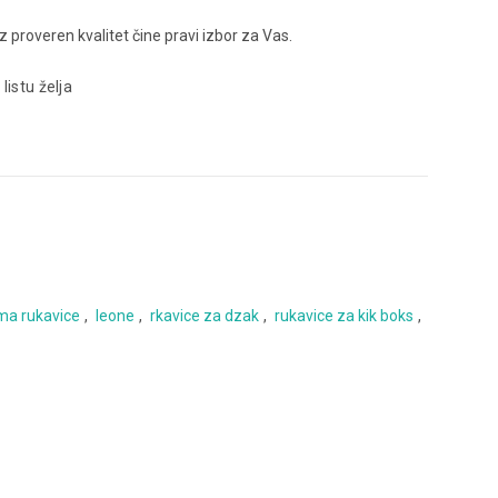
uz proveren kvalitet čine pravi izbor za Vas.
 listu želja
ma rukavice
,
leone
,
rkavice za dzak
,
rukavice za kik boks
,