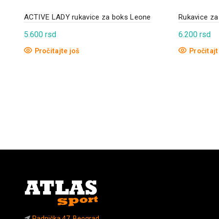
ACTIVE LADY rukavice za boks Leone
Rukavice za
5.600
rsd
6.200
rsd
Pročitajte još
Pročitajt
Radnička 47, Beograd