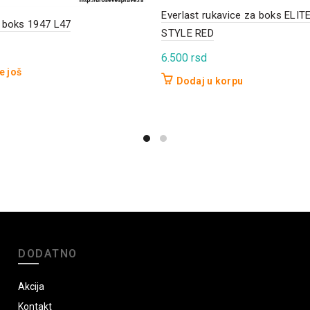
Everlast rukavice za boks ELIT
 boks 1947 L47
STYLE RED
6.500
rsd
e još
Dodaj u korpu
DODATNO
Akcija
Kontakt