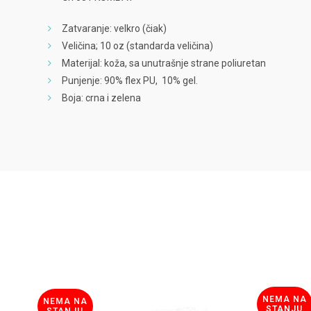
Zatvaranje: velkro (čiak)
Veličina; 10 oz (standarda veličina)
Materijal: koža, sa unutrašnje strane poliuretan
Punjenje: 90% flex PU, 10% gel.
Boja: crna i zelena
NEMA NA
NEMA NA
STANJU