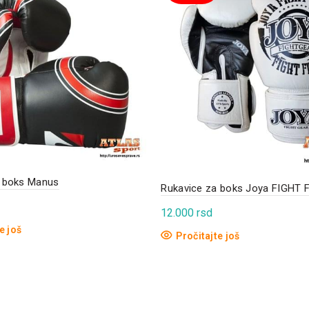
a boks Manus
Rukavice za boks Joya FIGHT
12.000
rsd
e još
Pročitajte još