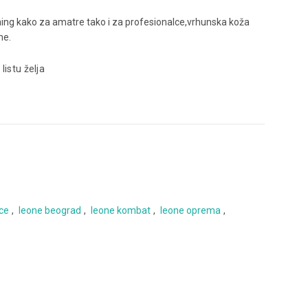
ning kako za amatre tako i za profesionalce,vrhunska koža
ne.
 listu želja
ice
,
leone beograd
,
leone kombat
,
leone oprema
,