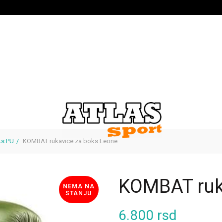
ks PU
KOMBAT rukavice za boks Leone
KOMBAT ruk
NEMA NA
STANJU
6.800
rsd