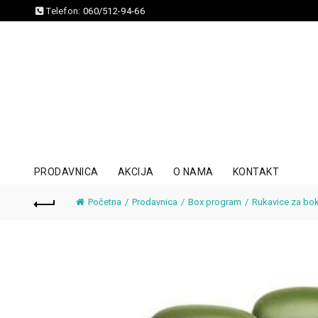
Telefon:
060/512-94-66
PRODAVNICA
AKCIJA
O NAMA
KONTAKT
Početna
Prodavnica
Box program
Rukavice za bo