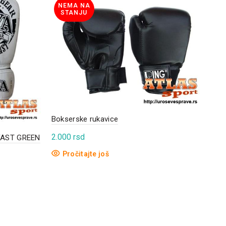
NEMA NA
STANJU
Bokserske rukavice
2.000
rsd
 FAST GREEN
CAR
Pročitajte još
5.6
P