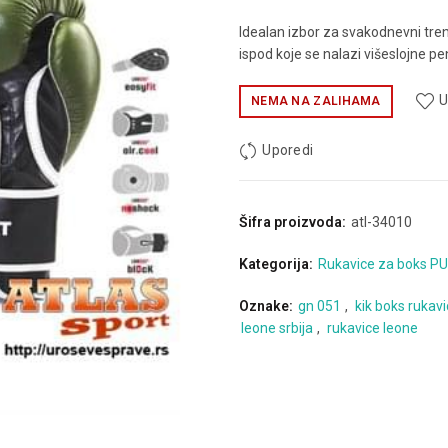
Idealan izbor za svakodnevni tre
ispod koje se nalazi višeslojne pe
U
NEMA NA ZALIHAMA
Uporedi
Šifra proizvoda:
atl-34010
Kategorija:
Rukavice za boks PU
Oznake:
gn 051
,
kik boks rukav
leone srbija
,
rukavice leone