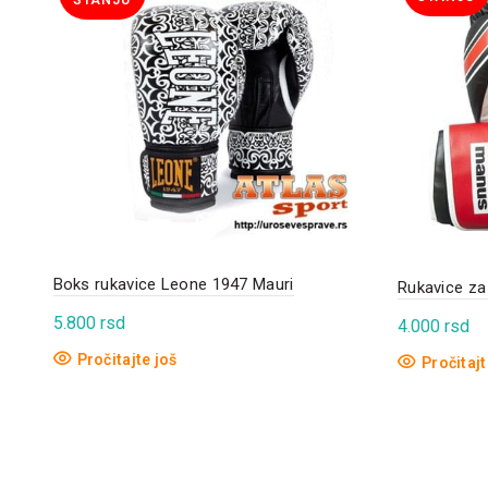
STANJU
Boks rukavice Leone 1947 Mauri
Rukavice z
5.800
rsd
4.000
rsd
Pročitajte još
Pročitajt