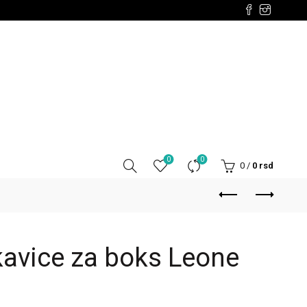
0
0
0
/
0
rsd
avice za boks Leone