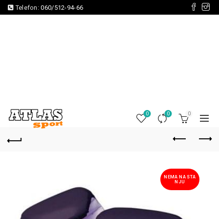
Telefon:
060/512-94-66
0
0
0
NEMA NA STA
NJU