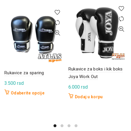
Rukavice za boks i kik boks
Rukavice za sparing
Joya Work Out
3.500
rsd
6.000
rsd
Ovaj
Odaberite opcije
Dodaj u korpu
proizvod
ima
više
varijanti.
Opcije