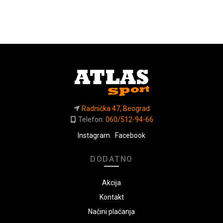
mogu
biti
izabrane
na
stranici
proizvoda.
Radnička 47, Beograd
Telefon:
060/512-94-66
Instagram
Facebook
DODATNO
Akcija
Kontakt
Načini plaćanja