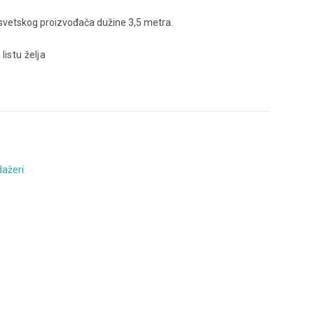
svetskog proizvođača dužine 3,5 metra.
 listu želja
ažeri