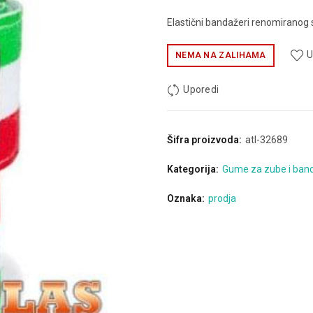
Elastični bandažeri renomiranog 
U
NEMA NA ZALIHAMA
Uporedi
Šifra proizvoda:
atl-32689
Kategorija:
Gume za zube i band
Oznaka:
prodja