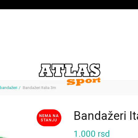
bandažeri
Bandažeri Italia 3m
Bandažeri It
NEMA NA
STANJU
1.000
rsd