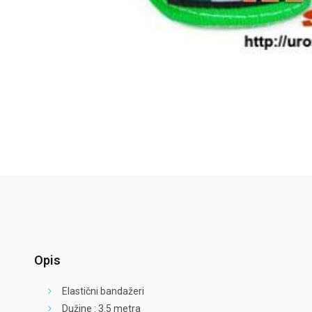
Opis
Elastični bandažeri
Dužine : 3.5 metra