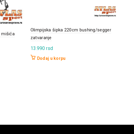
Olimpijska šipka 220cm bushing/segger
Ever
h mišića
zatvaranje
1.3
13.990
rsd
D
Dodaj u korpu