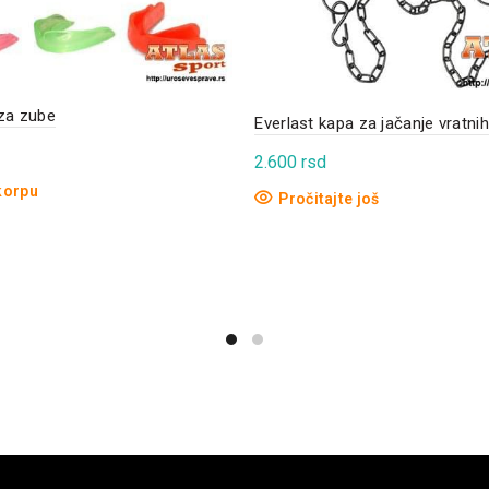
za zube
Everlast kapa za jačanje vratni
2.600
rsd
korpu
Pročitajte još