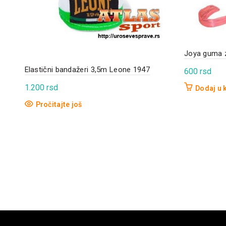
Joya guma 
Elastični bandažeri 3,5m Leone 1947
600
rsd
1.200
rsd
Dodaj u 
Pročitajte još