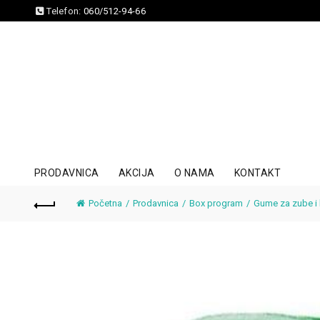
Telefon:
060/512-94-66
PRODAVNICA
AKCIJA
O NAMA
KONTAKT
Početna
Prodavnica
Box program
Gume za zube i 