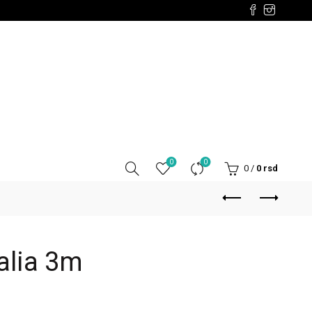
0
0
0
/
0
rsd
alia 3m