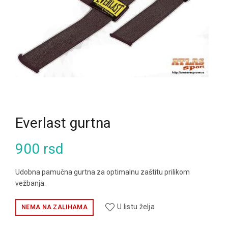
Everlast gurtna
900
rsd
Udobna pamučna gurtna za optimalnu zaštitu prilikom
vežbanja.
U listu želja
NEMA NA ZALIHAMA