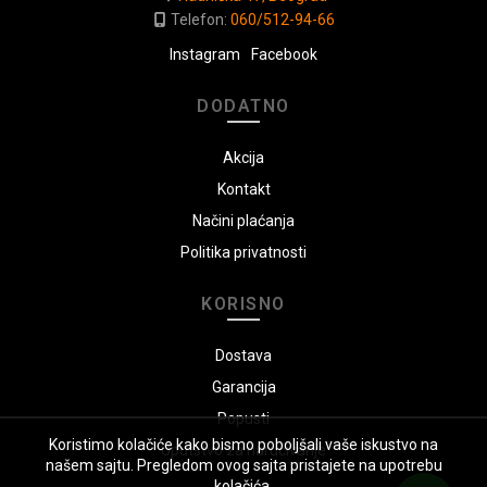
Telefon:
060/512-94-66
Instagram
Facebook
DODATNO
Akcija
Kontakt
Načini plaćanja
Politika privatnosti
KORISNO
Dostava
Garancija
Popusti
Koristimo kolačiće kako bismo poboljšali vaše iskustvo na
Uputstvo za naručivanje
našem sajtu. Pregledom ovog sajta pristajete na upotrebu
kolačića.