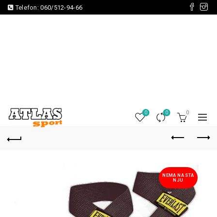
Telefon:
060/512-94-66
0
0
0
NEMA NA STA
NJU