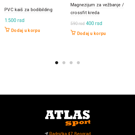
Magnezijum za vežbanje /
PVC kaiš za bodibilding
crossfit kreda
1.500
rsd
Originalna
Trenutna
400
rsd
590
rsd
cena
cena
Dodaj u korpu
Dodaj u korpu
je
je:
bila:
400 rsd.
590 rsd.
Radnička 47, Beograd