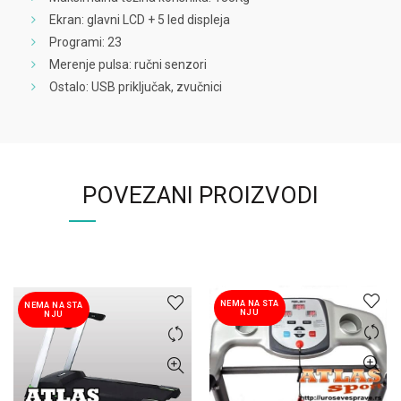
Ekran: glavni LCD + 5 led displeja
Programi: 23
Merenje pulsa: ručni senzori
Ostalo: USB priključak, zvučnici
POVEZANI PROIZVODI
NEMA NA STA
NEMA NA STA
NJU
NJU