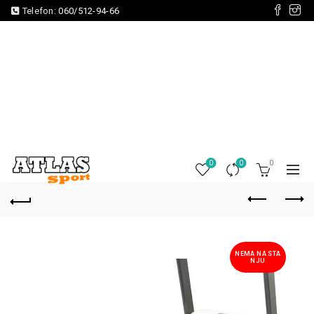
Telefon:
060/512-94-66
0
0
0
NEMA NA STA
NJU