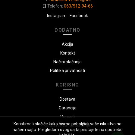
Telefon:
060/512-94-66
Instagram
Facebook
DODATNO
Akcija
Kontakt
Načini plaćanja
Politika privatnosti
KORISNO
Dostava
Garancija
Popusti
Koristimo kolačiće kako bismo poboljšali vaše iskustvo na
Uputstvo za naručivanje
našem sajtu. Pregledom ovog sajta pristajete na upotrebu