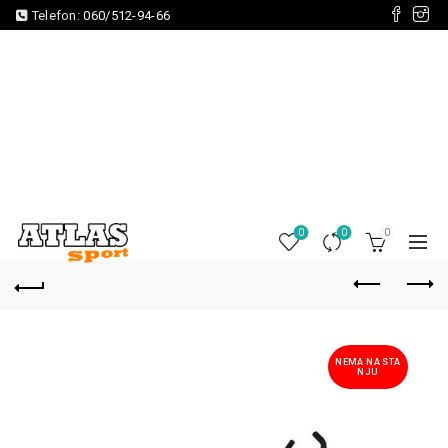
Telefon:
060/512-94-66
0
0
0
NEMA NA STA
NJU