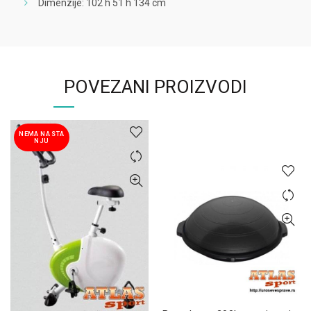
Dimenzije: 102 h 51 h 134 cm
POVEZANI PROIZVODI
NEMA NA STA
NJU