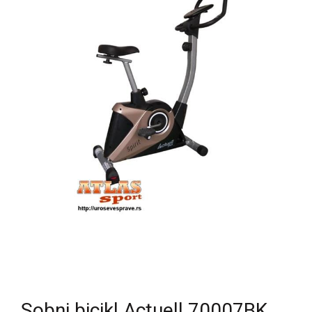
Sobni bicikl Actuell 70007BK