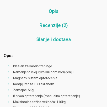
Opis
Recenzije (2)
Slanje i dostava
Opis
Idealan za kardio treninge
Namenjeno isključivo kućnom korišćenju
Magnetni sistem opterećenja
Kompjuter sa LCD ekranom
Zamajac: 5Kg
8 nivoa opterećenja (manuelno opterećenje)
Maksimalna težina vežbača: 110kg