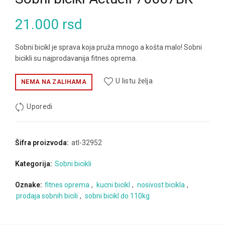
21.000
rsd
Sobni bicikl je sprava koja pruža mnogo a košta malo! Sobni
bicikli su najprodavanija fitnes oprema.
U listu želja
NEMA NA ZALIHAMA
Uporedi
Šifra proizvoda:
atl-32952
Kategorija:
Sobni bicikli
Oznake:
fitnes oprema
,
kucni bicikl
,
nosivost bicikla
,
prodaja sobnih bicili
,
sobni bicikl do 110kg