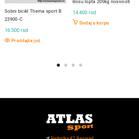
Bosu lopta 200kg nosivosti
Sobni bicikl Thema sport B
14.400
rsd
23900-C
Dodaj u korpu
16.500
rsd
Pročitajte još
Radnička 47, Beograd