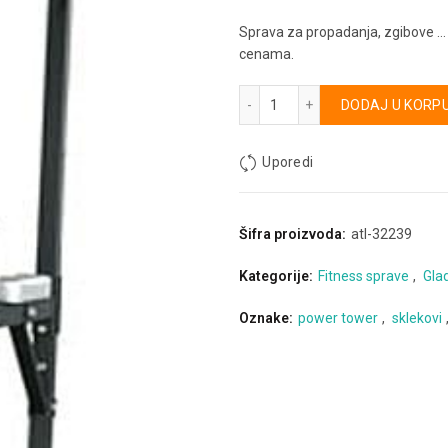
Sprava za propadanja, zgibove …
cenama.
RX Univ - Univerzalna sprav
Alternative:
DODAJ U KORP
Uporedi
Šifra proizvoda:
atl-32239
Kategorije:
Fitness sprave
,
Glad
Oznake:
power tower
,
sklekovi