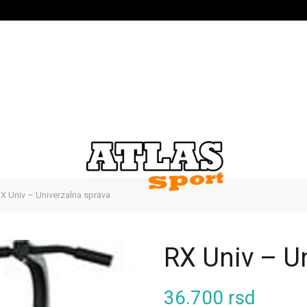
X Univ – Univerzalna sprava
RX Univ – U
36.700
rsd