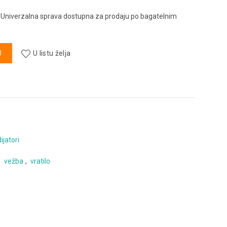
 Univerzalna sprava dostupna za prodaju po bagatelnim
a količina
U
U listu želja
ijatori
,
vežba
,
vratilo