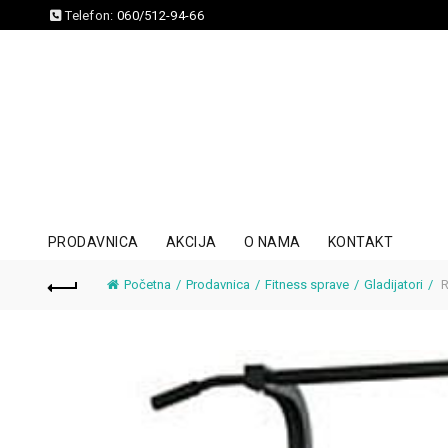
Telefon:
060/512-94-66
PRODAVNICA
AKCIJA
O NAMA
KONTAKT
Početna
Prodavnica
Fitness sprave
Gladijatori
R