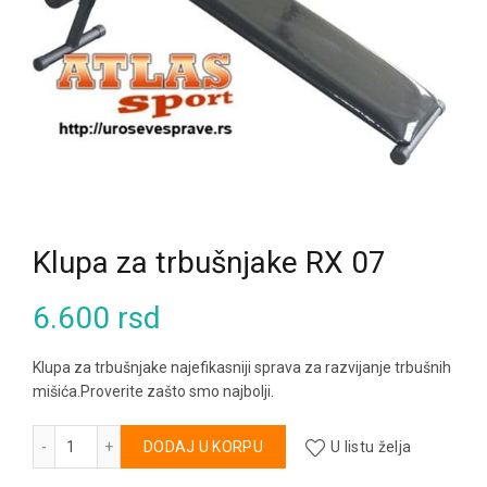
Klupa za trbušnjake RX 07
6.600
rsd
Klupa za trbušnjake najefikasniji sprava za razvijanje trbušnih
mišića.Proverite zašto smo najbolji.
Klupa za trbušnjake RX 07 količina
Alternative:
DODAJ U KORPU
U listu želja