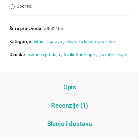
Uporedi
Šifra proizvoda:
atl-32466
Kategorije:
Fitness sprave
,
Klupe za kućnu upotrebu
Oznake:
čukarica prodaja
,
kvalitetne klupe
,
povoljne klupe
Opis
Recenzije (1)
Slanje i dostava