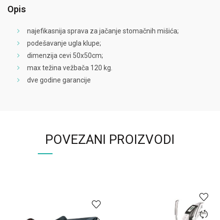
Opis
najefikasnija sprava za jačanje stomačnih mišića;
podešavanje ugla klupe;
dimenzija cevi 50x50cm;
max težina vežbača 120 kg.
dve godine garancije
POVEZANI PROIZVODI