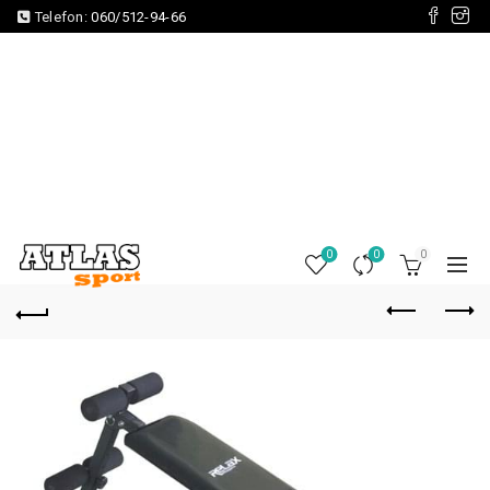
Telefon:
060/512-94-66
0
0
0