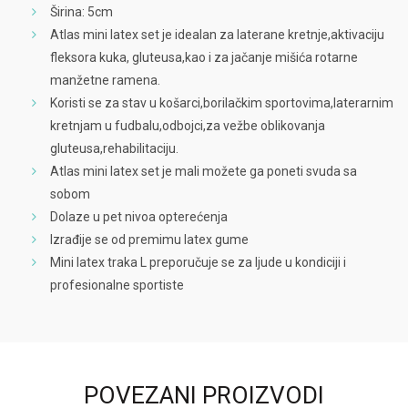
Širina: 5cm
Atlas mini latex set je idealan za laterane kretnje,aktivaciju
fleksora kuka, gluteusa,kao i za jačanje mišića rotarne
manžetne ramena.
Koristi se za stav u košarci,borilačkim sportovima,laterarnim
kretnjam u fudbalu,odbojci,za vežbe oblikovanja
gluteusa,rehabilitaciju.
Atlas mini latex set je mali možete ga poneti svuda sa
sobom
Dolaze u pet nivoa opterećenja
Izrađije se od premimu latex gume
Mini latex traka L preporučuje se za ljude u kondiciji i
profesionalne sportiste
POVEZANI PROIZVODI