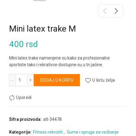
Mini latex trake M
400
rsd
Mini latex trake namenjene su kako za profesionalne
sportiste tako i rekrativce dostupne su u tri jačine.
Mini latex trake M količina
Alternative:
DODAJ U KORPU
U listu želja
Uporedi
Šifra proizvoda:
atl-34478
Kategorije:
Fitness rekviziti
,
Gume i opruge za vežbanje