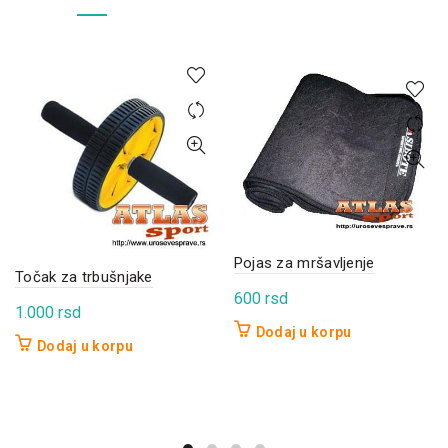
Pojas za mršavljenje
Točak za trbušnjake
600
rsd
1.000
rsd
Dodaj u korpu
Dodaj u korpu