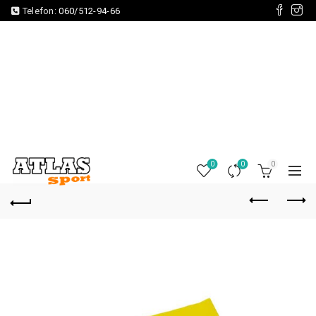
Telefon:
060/512-94-66
0
0
0