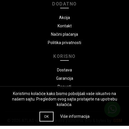
DODATNO
Akcija
Kontakt
Načini plaćanja
Politika privatnosti
KORISNO
Dostava
Garancija
Popusti
Koristimo kolačiće kako bismo poboljšali vaše iskustvo na
Uputstvo za naručivanje
našem sajtu. Pregledom ovog sajta pristajete na upotrebu
kolačića.
Više informacija
OK
© 2026
ATLAS sport
. Sva prava zaštićena. Bits & bytes by:
GSM
Solutions