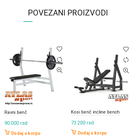
POVEZANI PROIZVODI
Kosi benč incline bench
Ravni benč
73.200
rsd
90.000
rsd
Dodaj u korpu
Dodaj u korpu