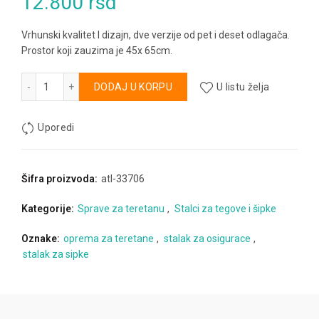
12.800
rsd
Vrhunski kvalitet I dizajn, dve verzije od pet i deset odlagača.
Prostor koji zauzima je 45x 65cm.
Stalak za sipke količina
Alternative:
DODAJ U KORPU
U listu želja
Uporedi
Šifra proizvoda:
atl-33706
Kategorije:
Sprave za teretanu
,
Stalci za tegove i šipke
Oznake:
oprema za teretane
,
stalak za osigurace
,
stalak za sipke