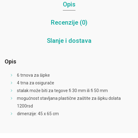
Opis
Recenzije (0)
Slanje i dostava
Opis
6 trnova za šipke
4 trna za osigurače
stalak može biti za tegove fi 30 mm ili fi 50 mm
mogućnost stavljana plastične zaštite za šipku dolata
1200rsd
dimenzije: 45 x 65 cm