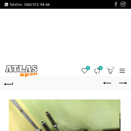
Telefon:
060/512-94-66
0
0
0