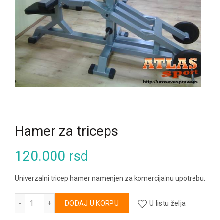
Hamer za triceps
120.000
rsd
Univerzalni tricep hamer namenjen za komercijalnu upotrebu.
Hamer za triceps količina
Alternative:
DODAJ U KORPU
U listu želja