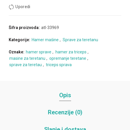
Uporedi
Šifra proizvoda:
atl-33969
Kategorije:
Hamer mašine
,
Sprave za teretanu
Oznake:
hamer sprave
,
hamer za triceps
,
masine za teretanu
,
opremanje teretane
,
sprave za teretau
,
triceps sprava
Opis
Recenzije (0)
Slanje i dostava