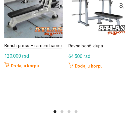
Bench press – rameni hamer
Ravna benč klupa
120.000
rsd
64.500
rsd
Dodaj u korpu
Dodaj u korpu