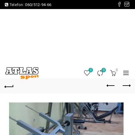
Telefon:
060/512-94-66
0
0
0