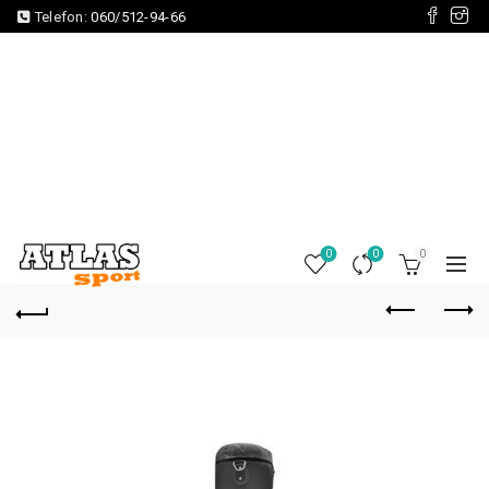
Telefon:
060/512-94-66
0
0
0