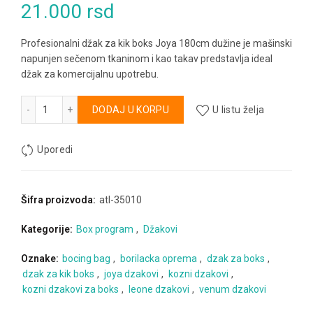
21.000
rsd
Profesionalni džak za kik boks Joya 180cm dužine je mašinski
napunjen sečenom tkaninom i kao takav predstavlja ideal
džak za komercijalnu upotrebu.
Kožni džak za kik boks 180cm Joya količina
Alternative:
DODAJ U KORPU
U listu želja
Uporedi
Šifra proizvoda:
atl-35010
Kategorije:
Box program
,
Džakovi
Oznake:
bocing bag
,
borilacka oprema
,
dzak za boks
,
dzak za kik boks
,
joya dzakovi
,
kozni dzakovi
,
kozni dzakovi za boks
,
leone dzakovi
,
venum dzakovi