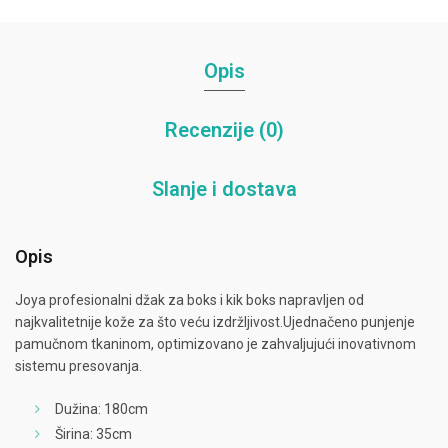
Opis
Recenzije (0)
Slanje i dostava
Opis
Joya profesionalni džak za boks i kik boks napravljen od
najkvalitetnije kože za što veću izdržljivost.Ujednačeno punjenje
pamučnom tkaninom, optimizovano je zahvaljujući inovativnom
sistemu presovanja.
Dužina: 180cm
Širina: 35cm