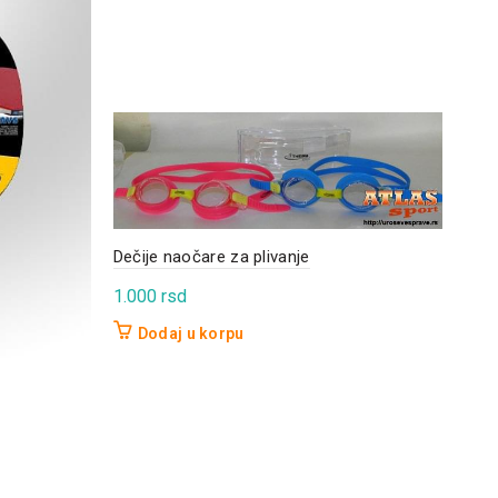
Dečije naočare za plivanje
1.000
rsd
Merd
Dodaj u korpu
5.6
D