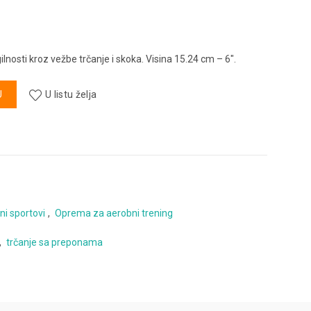
nosti kroz vežbe trčanje i skoka. Visina 15.24 cm – 6″.
ksirane - 15cm količina
U
U listu želja
ni sportovi
,
Oprema za aerobni trening
,
trčanje sa preponama