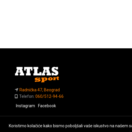
Radnička 47, Beograd
Telefon:
060/512-94-66
Instagram
Facebook
Koristimo kolačiće kako bismo poboljšali vaše iskustvo na našem sa
©