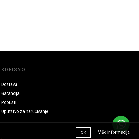
KORISNO
Dostava
Garancija
Popusti
Uputstvo za naručivanje
Više informacija
OK
ns