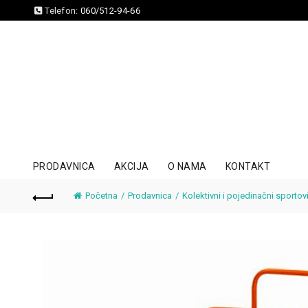
Telefon:
060/512-94-66
PRODAVNICA
AKCIJA
O NAMA
KONTAKT
Početna
Prodavnica
Kolektivni i pojedinačni sportov