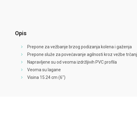
Opis
Prepone za vežbanje brzog podizanja kolena i gaženja
Prepone služe za povećavanje agilnosti kroz vežbe trčanj
Napravljene su od veoma izdržljivih PVC profila
Veoma su lagane
Visina 15.24 cm (6″)