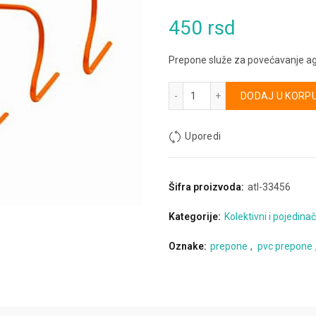
450
rsd
Prepone služe za povećavanje agil
PVC prepone za trening - fi
Alternative:
DODAJ U KORP
Uporedi
Šifra proizvoda:
atl-33456
Kategorije:
Kolektivni i pojedinač
Oznake:
prepone
,
pvc prepone