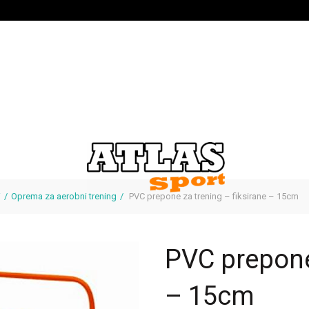
i
Oprema za aerobni trening
PVC prepone za trening – fiksirane – 15cm
PVC prepone 
– 15cm