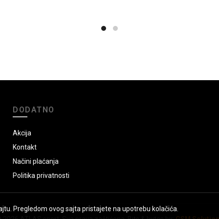
DODATNO
Akcija
Kontakt
Načini plaćanja
Politika privatnosti
jtu. Pregledom ovog sajta pristajete na upotrebu kolačića.
 2026
ATLAS sport
. Sva prava zaštićena. Bits & bytes by:
GSM Solutio