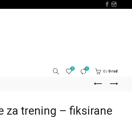
0
0
0
/
0
rsd
za trening – fiksirane