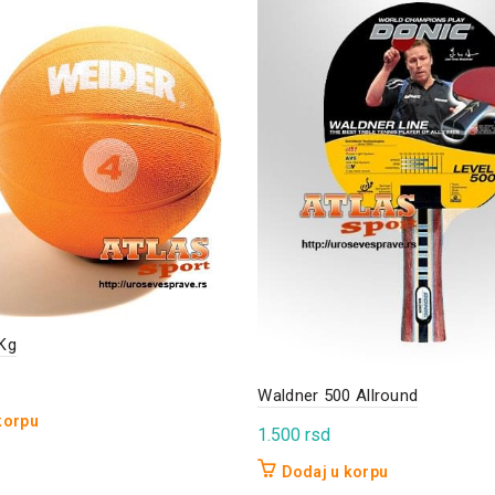
Kg
Waldner 500 Allround
korpu
1.500
rsd
Dodaj u korpu