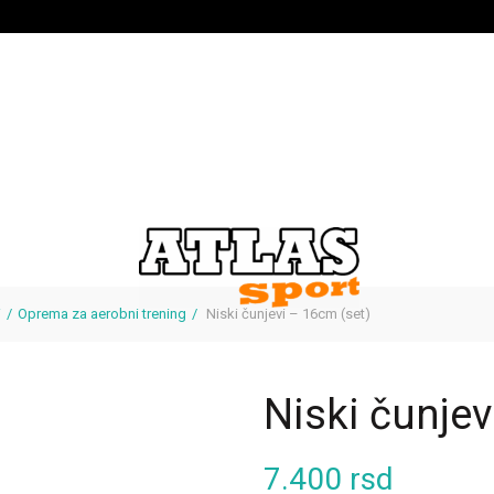
i
Oprema za aerobni trening
Niski čunjevi – 16cm (set)
Niski čunjev
7.400
rsd