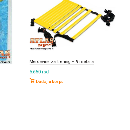
Merdevine za trening – 9 metara
Pado
5.650
rsd
2.5
Dodaj u korpu
D