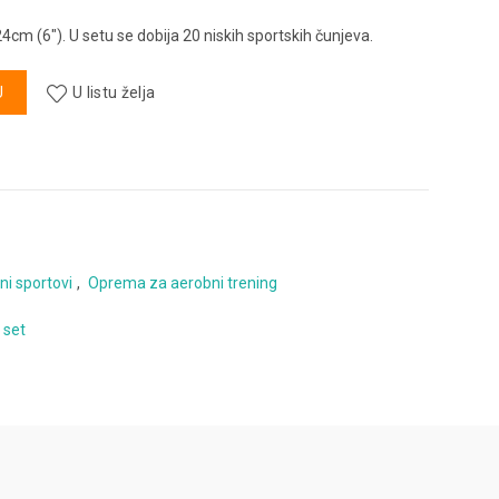
24cm (6″). U setu se dobija 20 niskih sportskih čunjeva.
oličina
U
U listu želja
ni sportovi
,
Oprema za aerobni trening
set