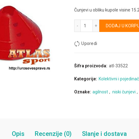
Čunjevi u obliku kupole visine 15.
Niski čunjevi - 16cm (set) k
Alternative:
DODAJ U KORP
Uporedi
Šifra proizvoda:
atl-33522
Kategorije:
Kolektivni i pojedinač
Oznake:
agilnost
,
niski čunjevi
,
Opis
Recenzije (0)
Slanje i dostava