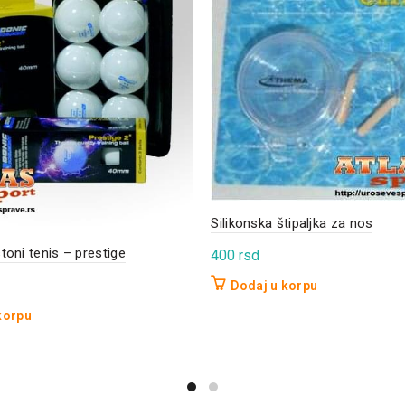
Silikonska štipaljka za nos
toni tenis – prestige
400
rsd
Dodaj u korpu
korpu