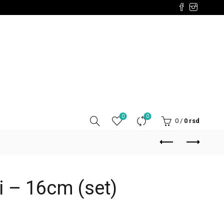
0
0
0
/
0
rsd
i – 16cm (set)