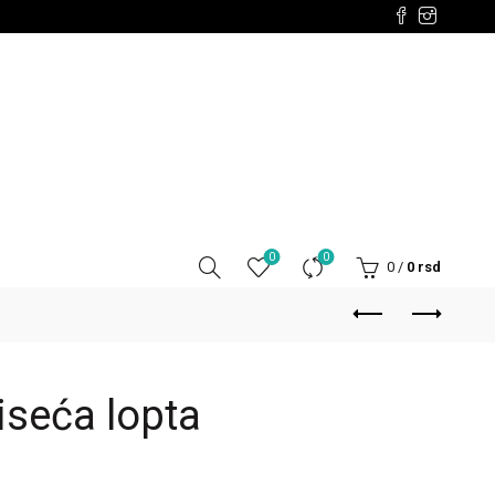
0
0
0
/
0
rsd
iseća lopta