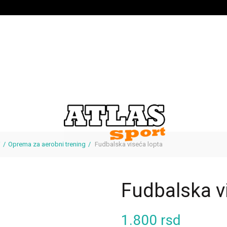
i
Oprema za aerobni trening
Fudbalska viseća lopta
Fudbalska v
1.800
rsd