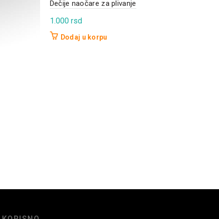
Dečije naočare za plivanje
1.000
rsd
Merd
Dodaj u korpu
5.6
D
KORISNO