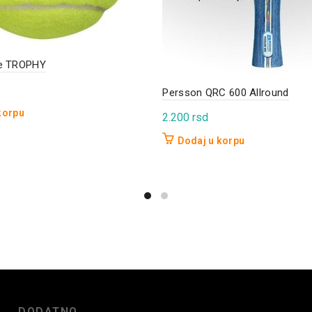
ce TROPHY
Persson QRC 600 Allround
korpu
2.200
rsd
Dodaj u korpu
DODATNO