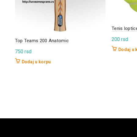
Tenis lopti
200
rsd
Top Teams 200 Anatomic
Dodaj u 
750
rsd
Dodaj u korpu