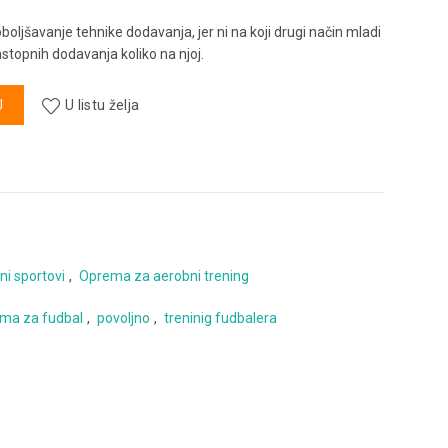
oboljšavanje tehnike dodavanja, jer ni na koji drugi način mladi
astopnih dodavanja koliko na njoj.
čina
U
U listu želja
ni sportovi
,
Oprema za aerobni trening
ma za fudbal
,
povoljno
,
treninig fudbalera