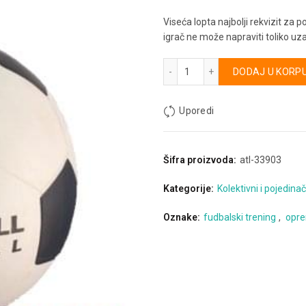
Viseća lopta najbolji rekvizit za p
igrač ne može napraviti toliko uz
Fudbalska viseća lopta koli
Alternative:
DODAJ U KORP
Uporedi
Šifra proizvoda:
atl-33903
Kategorije:
Kolektivni i pojedinač
Oznake:
fudbalski trening
,
opre