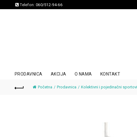
Telefon:
060/512-94-66
PRODAVNICA
AKCIJA
O NAMA
KONTAKT
Početna
Prodavnica
Kolektivni i pojedinačni sportov