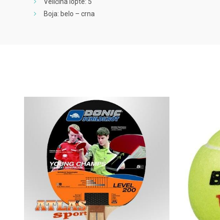
Veličina lopte: 5
Boja: belo – crna