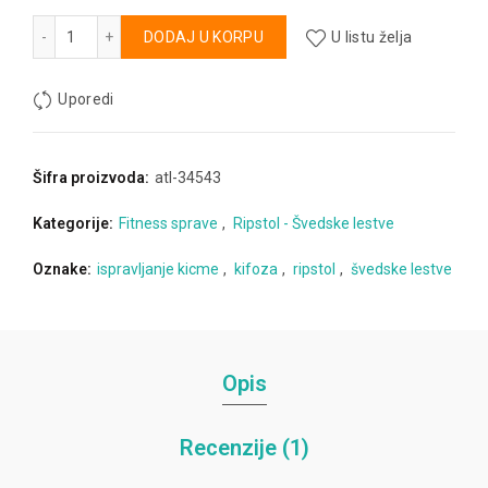
Švedske lestve količina
Alternative:
DODAJ U KORPU
U listu želja
Uporedi
Šifra proizvoda:
atl-34543
Kategorije:
Fitness sprave
,
Ripstol - Švedske lestve
Oznake:
ispravljanje kicme
,
kifoza
,
ripstol
,
švedske lestve
Opis
Recenzije (1)