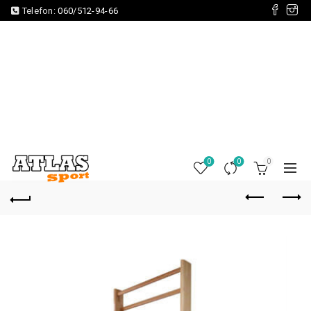
Telefon:
060/512-94-66
0
0
0